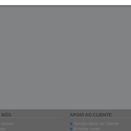
 NÓS
APOIO AO CLIENTE
somos
Serviço Apoio ao Cliente
ras
A minha conta