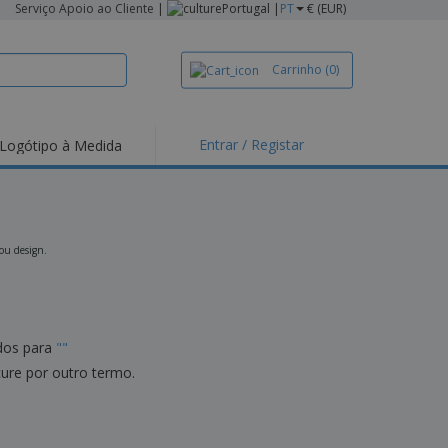
Serviço Apoio ao Cliente
|
Portugal |
PT
€ (EUR)
Carrinho
(0)
Entrar / Registar
Logótipo à Medida
taques e
moções
irts e Pólos
dados
 ou design.
idades ao Ar Livre
alhar de casa
xas de Expedição
dos para
"
"
ndas
cure por outro termo.
sonalizadas
dutos ecológicos
stas, Livros e
alogos