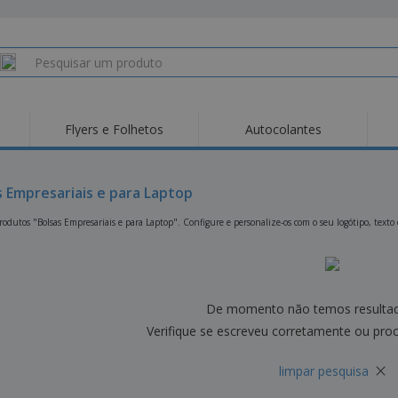
Flyers e Folhetos
Autocolantes
Des
Tendências
Novos Produtos
Pro
Bandeiras, Estandartes
s Empresariais e para Laptop
Roll-up
T-Sh
e Guiões
Equipamentos e
Roll-ups
Bor
odutos "Bolsas Empresariais e para Laptop". Configure e personalize-os com o seu logótipo, texto
Artigos para serviços
de alimentação
Entregas domicílio e
Descartáveis
Ativ
takeaway
Autocolantes, Vinis e
Relógios de pulso
Trab
Cartazes
Camisolas
Taças e Troféus
Cai
De momento não temos resulta
Pre
Expositores
Medalhas
Verifique se escreveu corretamente ou pro
Per
Posters
Comida e Doces
Pro
×
limpar pesquisa
Etiquetas para
Revi
Malas e Mochilas
Impressoras
Cat