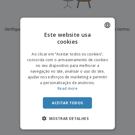
e
s
s
i
e
i
t
o
s
E
t
u
s
c
m
o
á
De momento não temos resultados para
"
"
r
b
r
r
i
Verifique se escreveu corretamente ou procure por outro termo.
a
e
i
C
Este website usa
t
l
s
o
o
ó
a
×
cookies
ENGLISH
limpar pesquisa
m
r
m
p
i
e
PORTUGUESE
T
Ao clicar em “Aceitar todos os cookies”,
r
o
n
o
concorda com o armazenamento de cookies
e
SPANISH
t
d
no seu dispositivo para melhorar a
p
o
o
navegação no site, analisar o uso do site,
o
Entrar /
s
r
ajudar nos esforços de marketing e permitir
Registar
o
T
a personalização de anúncios.
s
e
Read more
p
m
Serviço
r
a
Apoio
o
ACEITAR TODOS
ao
d
Cliente
u
MOSTRAR DETALHES
t
o
s