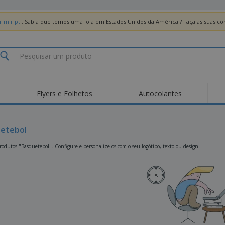
imir.pt
. Sabia que temos uma loja em Estados Unidos da América ? Faça as suas 
Flyers e Folhetos
Autocolantes
Des
Tendências
Novos Produtos
Pro
Bandeiras, Estandartes
etebol
Roll-up
T-Sh
e Guiões
Equipamentos e
Roll-ups
Bor
odutos "Basquetebol". Configure e personalize-os com o seu logótipo, texto ou design.
Artigos para serviços
de alimentação
Entregas domicílio e
Descartáveis
Ativ
takeaway
Autocolantes, Vinis e
Relógios de pulso
Trab
Cartazes
Camisolas
Taças e Troféus
Cai
Pre
Expositores
Medalhas
Per
Posters
Comida e Doces
Pro