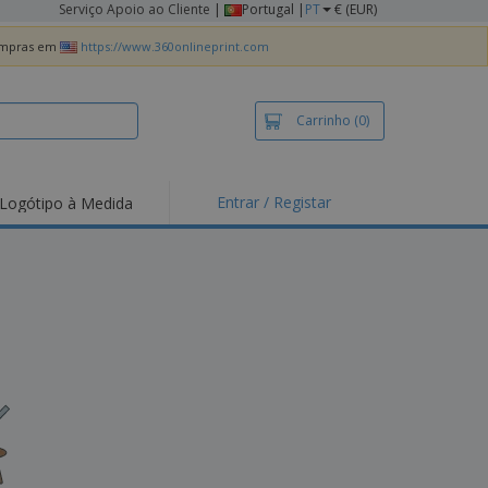
Serviço Apoio ao Cliente
|
Portugal |
PT
€ (EUR)
compras em
https://www.360onlineprint.com
Carrinho
(0)
Entrar / Registar
Logótipo à Medida
taques e
moções
irts e Pólos
dados
idades ao Ar Livre
alhar de casa
xas de Expedição
ndas
sonalizadas
dutos ecológicos