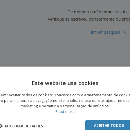
Etiquetas para
Revi
Malas e Mochilas
Impressoras
Cat
De momento não temos resulta
Verifique se escreveu corretamente ou pro
×
limpar pesquisa
Este website usa cookies
ENGL
r em “Aceitar todos os cookies”, concorda com o armazenamento de cooki
POR
vo para melhorar a navegação no site, analisar o uso do site, ajudar nos e
marketing e permitir a personalização de anúncios.
SPAN
Read more
ACEITAR TODOS
MOSTRAR DETALHES