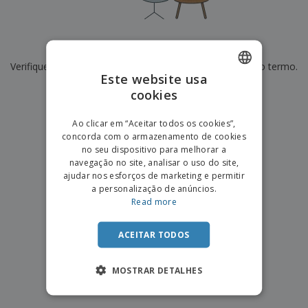
e
s
s
i
e
i
t
o
s
E
t
u
s
c
m
o
á
De momento não temos resultados para
"
"
r
b
r
r
i
Verifique se escreveu corretamente ou procure por outro termo.
a
e
i
C
Este website usa
t
l
s
o
o
ó
a
×
cookies
ENGLISH
limpar pesquisa
m
r
m
p
i
e
PORTUGUESE
T
Ao clicar em “Aceitar todos os cookies”,
r
o
n
o
concorda com o armazenamento de cookies
e
SPANISH
t
d
no seu dispositivo para melhorar a
p
o
o
navegação no site, analisar o uso do site,
o
Entrar /
s
r
ajudar nos esforços de marketing e permitir
Registar
o
T
a personalização de anúncios.
s
e
Read more
p
m
Serviço
r
a
Apoio
o
ACEITAR TODOS
ao
d
Cliente
u
MOSTRAR DETALHES
t
o
s