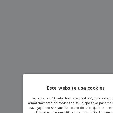
Este website usa cookies
ENGLIS
Ao clicar em “Aceitar todos os cookies”, concorda c
PORTU
armazenamento de cookies no seu dispositivo para mel
navegação no site, analisar o uso do site, ajudar nos e
SPANIS
de marketing e permitir a personalização de anúnci