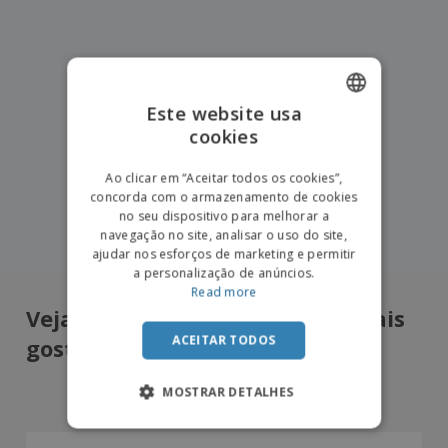
Este website usa
cookies
ENGLISH
PORTUGUESE
Ao clicar em “Aceitar todos os cookies”,
concorda com o armazenamento de cookies
SPANISH
no seu dispositivo para melhorar a
navegação no site, analisar o uso do site,
ajudar nos esforços de marketing e permitir
a personalização de anúncios.
Read more
Veja o que os nossos clientes mais
ACEITAR TODOS
gostaram
4.8
/5
14710
Avaliações
MOSTRAR DETALHES