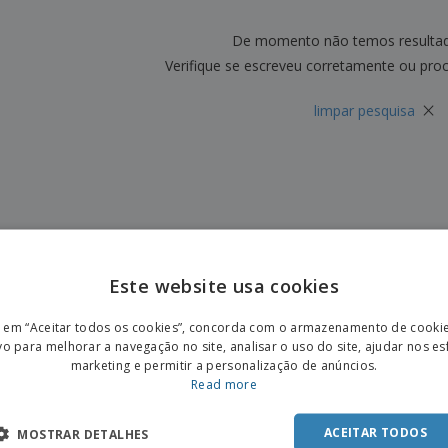
Etiquetas para
Revi
Malas e Mochilas
Impressoras
Cat
De momento não temos resulta
Verifique se escreveu corretamente ou pro
×
limpar pesquisa
Este website usa cookies
ENGL
r em “Aceitar todos os cookies”, concorda com o armazenamento de cooki
POR
vo para melhorar a navegação no site, analisar o uso do site, ajudar nos e
marketing e permitir a personalização de anúncios.
SPAN
Read more
ACEITAR TODOS
MOSTRAR DETALHES