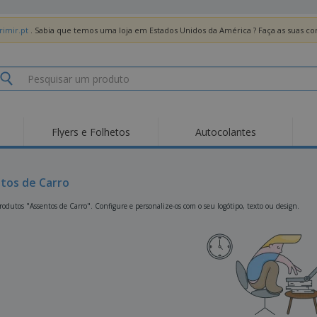
imir.pt
. Sabia que temos uma loja em Estados Unidos da América ? Faça as suas 
Flyers e Folhetos
Autocolantes
Des
Tendências
Novos Produtos
Pro
Bandeiras, Estandartes
tos de Carro
Roll-up
T-Sh
e Guiões
Equipamentos e
Roll-ups
Bor
odutos "Assentos de Carro". Configure e personalize-os com o seu logótipo, texto ou design.
Artigos para serviços
de alimentação
Entregas domicílio e
Descartáveis
Ativ
takeaway
Autocolantes, Vinis e
Relógios de pulso
Trab
Cartazes
Camisolas
Taças e Troféus
Cai
Pre
Expositores
Medalhas
Per
Posters
Comida e Doces
Pro