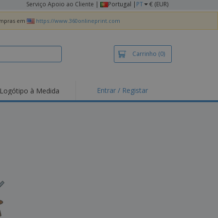
Serviço Apoio ao Cliente
|
Portugal |
PT
€ (EUR)
compras em
https://www.360onlineprint.com
Carrinho
(0)
Entrar / Registar
Logótipo à Medida
taques e
moções
irts e Pólos
dados
idades ao Ar Livre
alhar de casa
xas de Expedição
ndas
sonalizadas
dutos ecológicos