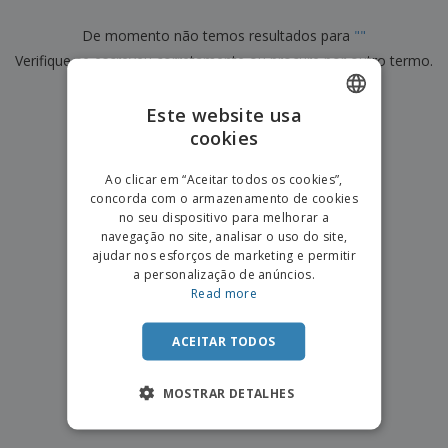
e
s
s
i
e
i
t
o
De momento não temos resultados para
"
"
s
E
t
u
s
c
Verifique se escreveu corretamente ou procure por outro termo.
m
o
á
r
b
r
r
i
a
×
e
i
limpar pesquisa
C
Este website usa
t
l
s
o
o
ó
a
cookies
ENGLISH
m
r
m
p
i
e
PORTUGUESE
T
Ao clicar em “Aceitar todos os cookies”,
r
o
n
o
concorda com o armazenamento de cookies
e
SPANISH
t
d
no seu dispositivo para melhorar a
p
o
o
navegação no site, analisar o uso do site,
o
Entrar /
s
r
ajudar nos esforços de marketing e permitir
Registar
o
T
a personalização de anúncios.
s
e
Read more
p
m
Serviço
r
a
Apoio
o
ACEITAR TODOS
ao
d
Cliente
u
MOSTRAR DETALHES
t
o
s