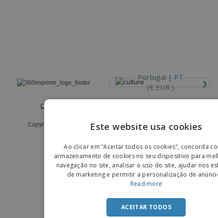
›
Portugal |
PT
(€ EUR )
Código de Ética e Conduta
Livro de Reclamações
Este website usa cookies
Copyright © 2026 - 360imprimir. Todos os direitos reservados.
ENGLIS
Ao clicar em “Aceitar todos os cookies”, concorda c
PORTU
armazenamento de cookies no seu dispositivo para mel
navegação no site, analisar o uso do site, ajudar nos e
SPANIS
de marketing e permitir a personalização de anúnci
Read more
ACEITAR TODOS