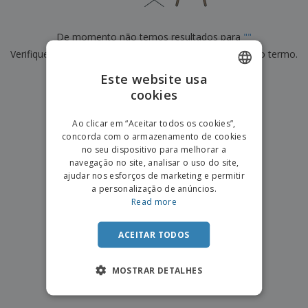
e
s
s
i
e
i
t
o
s
E
t
u
s
De momento não temos resultados para
"
"
c
m
o
á
r
Verifique se escreveu corretamente ou procure por outro termo.
b
r
r
i
a
e
i
C
Este website usa
t
l
×
s
o
limpar pesquisa
o
ó
a
cookies
ENGLISH
m
r
m
p
i
e
PORTUGUESE
T
Ao clicar em “Aceitar todos os cookies”,
r
o
n
o
concorda com o armazenamento de cookies
e
SPANISH
t
d
no seu dispositivo para melhorar a
p
o
o
navegação no site, analisar o uso do site,
o
Entrar /
s
r
ajudar nos esforços de marketing e permitir
Registar
o
T
a personalização de anúncios.
s
e
Read more
p
m
Serviço
r
a
Apoio
o
ACEITAR TODOS
ao
d
Cliente
u
MOSTRAR DETALHES
t
o
s