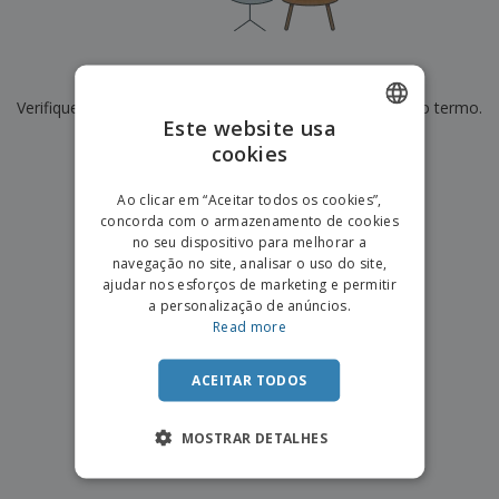
e
s
s
i
e
i
t
o
s
E
t
u
s
c
m
o
á
De momento não temos resultados para
"
"
r
b
r
r
i
Verifique se escreveu corretamente ou procure por outro termo.
a
e
i
C
Este website usa
t
l
s
o
o
ó
a
×
cookies
ENGLISH
limpar pesquisa
m
r
m
p
i
e
PORTUGUESE
T
Ao clicar em “Aceitar todos os cookies”,
r
o
n
o
concorda com o armazenamento de cookies
e
SPANISH
t
d
no seu dispositivo para melhorar a
p
o
o
navegação no site, analisar o uso do site,
o
Entrar /
s
r
ajudar nos esforços de marketing e permitir
Registar
o
T
a personalização de anúncios.
s
e
Read more
p
m
Serviço
r
a
Apoio
o
ACEITAR TODOS
ao
d
Cliente
u
MOSTRAR DETALHES
t
o
s