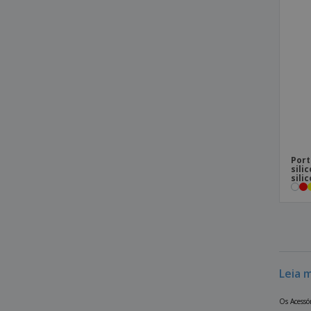
Port
sili
sili
Leia 
Os Acessó