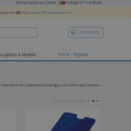
Serviço Apoio ao Cliente
|
Portugal |
PT
€ (EUR)
compras em
https://www.360onlineprint.com
Carrinho
(0)
Entrar / Registar
Logótipo à Medida
taques e
moções
irts e Pólos
dados
 Visita online com o nosso editor ou carregue o seu ficheiro para impressão
idades ao Ar Livre
Produtos por página:
alhar de casa
xas de Expedição
ndas
sonalizadas
dutos ecológicos