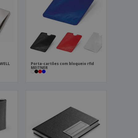
stas, Livros e
alogos
NWELL
Porta-cartões com bloqueio rfid
MEITNER