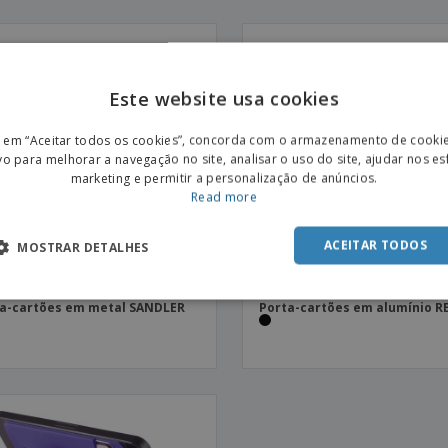
Este website usa cookies
ENGL
r em “Aceitar todos os cookies”, concorda com o armazenamento de cooki
POR
vo para melhorar a navegação no site, analisar o uso do site, ajudar nos e
marketing e permitir a personalização de anúncios.
SPAN
Read more
ACEITAR TODOS
MOSTRAR DETALHES
a-cartões em metal SANDLER
Porta-cartões em alumínio R