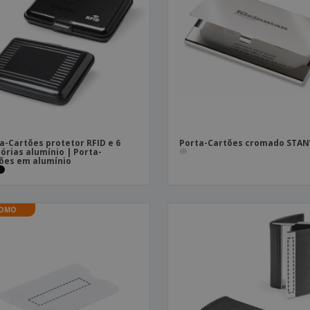
Etiquetas para
Revi
Malas e Mochilas
Impressoras
Cat
a-Cartões protetor RFID e 6
Porta-Cartões cromado STA
sórias alumínio | Porta-
ões em alumínio
OMO