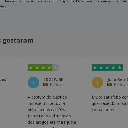
fácil. Navegue por nossa grande variedade de designs e escolha seu favorito ou carregue um de su
ara si!
is gostaram
ues
EDGEWISE
Júlio Reis 
E
J
l
Portugal
Portuga
A costura do elástico
Muito satisfeito co
impede um pouco a
qualidade do produ
entrada dos cartões.
com o preço.
Pensei que a dimensão
dos artigos era mais justa