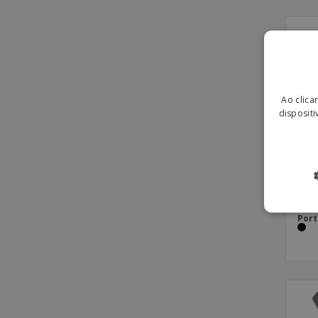
Ao clica
dispositi
Port