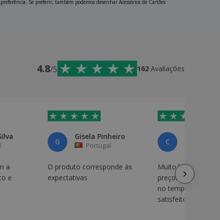
a preferência. Se preferir, também podemos desenhar Acessórios de Cartões
4.8
/5
162
Avaliações
Silva
Gisela Pinheiro
Cláudio
G
C
l
Portugal
Portuga
m a
O produto corresponde às
Muito boa relação
to e
expectativas
preço/qualidade! Entregue
no tempo estimado
satisfeito!