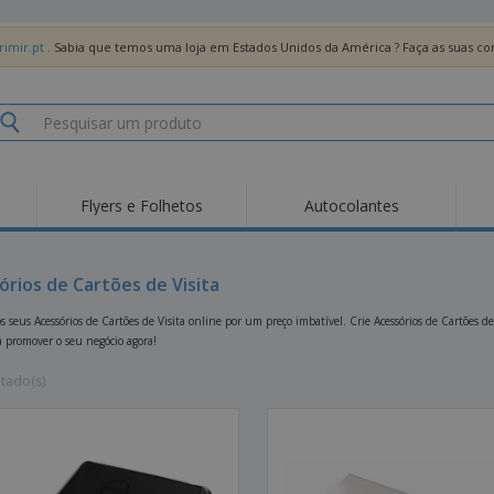
imir.pt
. Sabia que temos uma loja em Estados Unidos da América ? Faça as suas 
Flyers e Folhetos
Autocolantes
Des
Tendências
Novos Produtos
Pro
Bandeiras, Estandartes
órios de Cartões de Visita
Roll-up
T-Sh
e Guiões
Equipamentos e
Roll-ups
Bor
 seus Acessórios de Cartões de Visita online por um preço imbatível. Crie Acessórios de Cartões de
Artigos para serviços
a promover o seu negócio agora!
de alimentação
Entregas domicílio e
Descartáveis
Ativ
takeaway
Autocolantes, Vinis e
ltado(s)
Relógios de pulso
Trab
Cartazes
Camisolas
Taças e Troféus
Cai
Pre
Expositores
Medalhas
Per
Posters
Comida e Doces
Pro