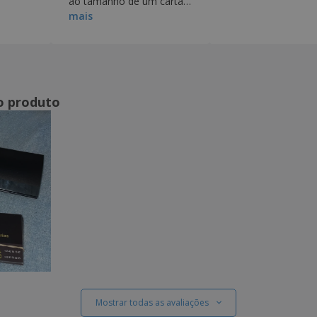
ao tamanho de um cartão
mais
- efetivamente é mais
largo e comprido.
o produto
Mostrar todas as avaliações