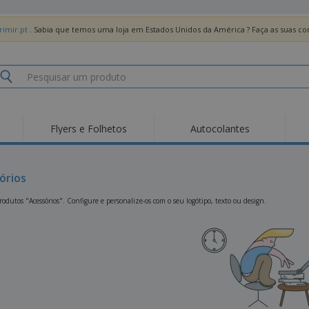
imir.pt
. Sabia que temos uma loja em Estados Unidos da América ? Faça as suas 
Flyers e Folhetos
Autocolantes
Des
Tendências
Novos Produtos
Pro
Bandeiras, Estandartes
órios
Roll-up
T-Sh
e Guiões
Equipamentos e
Roll-ups
Bor
odutos "Acessórios". Configure e personalize-os com o seu logótipo, texto ou design.
Artigos para serviços
de alimentação
Entregas domicílio e
Descartáveis
Ativ
takeaway
Autocolantes, Vinis e
Relógios de pulso
Trab
Cartazes
Camisolas
Taças e Troféus
Cai
Pre
Expositores
Medalhas
Per
Posters
Comida e Doces
Pro