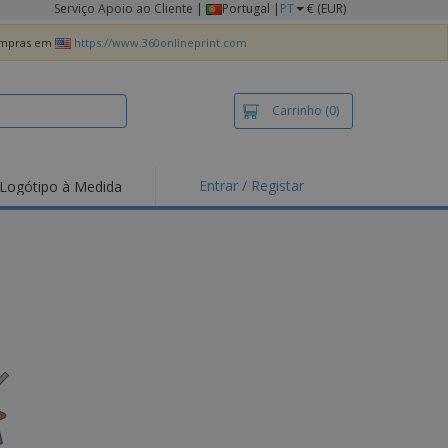
Serviço Apoio ao Cliente
|
Portugal |
PT
€ (EUR)
compras em
https://www.360onlineprint.com
Carrinho
(0)
Entrar / Registar
Logótipo à Medida
taques e
moções
irts e Pólos
dados
idades ao Ar Livre
alhar de casa
xas de Expedição
ndas
sonalizadas
dutos ecológicos