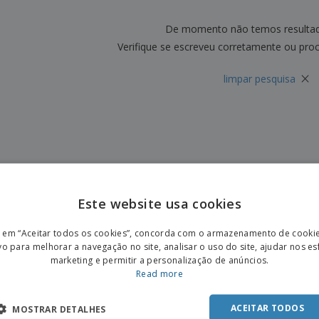
Etiquetas para
Revi
Malas e Mochilas
Impressoras
Cat
De momento não temos resulta
Verifique se escreveu corretamente ou pro
×
limpar pesquisa
Este website usa cookies
ENGL
r em “Aceitar todos os cookies”, concorda com o armazenamento de cooki
POR
vo para melhorar a navegação no site, analisar o uso do site, ajudar nos e
marketing e permitir a personalização de anúncios.
SPAN
Read more
ACEITAR TODOS
MOSTRAR DETALHES