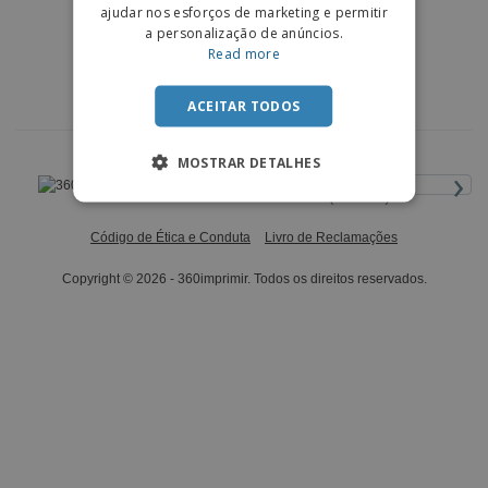
ajudar nos esforços de marketing e permitir
a personalização de anúncios.
Read more
ACEITAR TODOS
MOSTRAR DETALHES
›
Portugal |
PT
(€ EUR )
Código de Ética e Conduta
Livro de Reclamações
Copyright © 2026 - 360imprimir. Todos os direitos reservados.