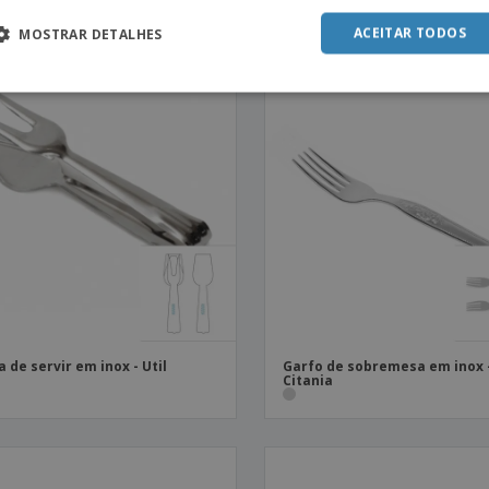
ACEITAR TODOS
MOSTRAR DETALHES
a de servir em inox - Util
Garfo de sobremesa em inox 
Citania