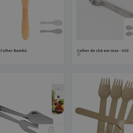
Etiquetas para
Revi
Malas e Mochilas
Impressoras
Cat
 Colher Bambú
Colher de chá em inox - Util