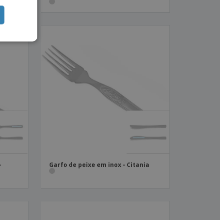
-
Garfo de peixe em inox - Citania