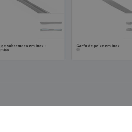
 de sobremesa em inox -
Garfo de peixe em inox
rtico
is gostaram