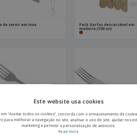
a de servir em inox
Pack Garfos descartável em
madeira (100 un)
Este website usa cookies
ENGL
r em “Aceitar todos os cookies”, concorda com o armazenamento de cooki
POR
vo para melhorar a navegação no site, analisar o uso do site, ajudar nos e
marketing e permitir a personalização de anúncios.
SPAN
Read more
o de mesa em inox - Antartico
Garfo de mesa em inox - Cita