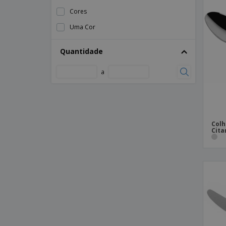
unidades)
Cores
Colher de chá em inox - Kartio
Uma Cor
Colher de chá em inox - Servotel
Colher de chá em inox - Util
Quantidade
Colher de chá em inox - Vision
a
Colher de chá em inox - Vision Vintage
Colher de cozinha em madeira
Colher de cozinha em plástico - Melamina
Colh
Colher de esparguete em plástico -
Cita
Cosmos
Colher de galão em inox - Lunik
Colher de galão em inox - Util
Colher de mesa em inox
Colher de mesa em inox - AMEFA B.V.™ -
Metropole
Colher de mesa em inox - Altana