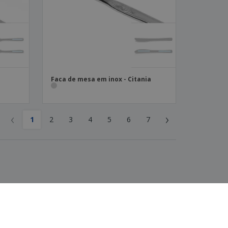
Faca de mesa em inox - Citania
‹
›
1
2
3
4
5
6
7
5
/5
4
Avaliações