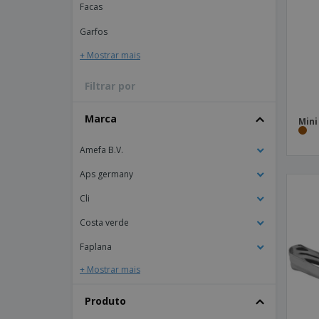
Facas
Íman
Garfos
Lonas
+ Mostrar mais
Filtrar por
Marca
Mini
Amefa B.V.
Aps germany
Cli
Costa verde
Faplana
+ Mostrar mais
Produto