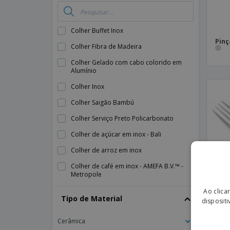
Colher Buffet Inox
Pinç
Colher Fibra de Madeira
Colher Gelado com cabo colorido em
Alumínio
Colher Inox
Colher Saigão Bambú
Colher Serviço Preto Policarbonato
Colher de açúcar em inox - Bali
Colher de arroz em inox
Colher de café em inox - AMEFA B.V.™ -
Metropole
Colher de café em inox - Altana
Ao clica
Tipo de Material
dispositi
Colher de café em inox - Bali
Cerâmica
Colher de café em inox - Bali Escovado
Garf