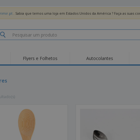
imir.pt
. Sabia que temos uma loja em Estados Unidos da América ? Faça as suas 
Flyers e Folhetos
Autocolantes
Des
Tendências
Novos Produtos
Pro
Bandeiras, Estandartes
res
Roll-up
T-Sh
e Guiões
Equipamentos e
Roll-ups
Bor
Artigos para serviços
ultado(s)
de alimentação
Entregas domicílio e
Descartáveis
Ativ
takeaway
Autocolantes, Vinis e
Relógios de pulso
Trab
Cartazes
Camisolas
Taças e Troféus
Cai
Pre
Expositores
Medalhas
Per
Posters
Comida e Doces
Pro