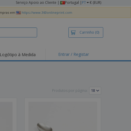
Serviço Apoio ao Cliente
|
Portugal |
PT
€ (EUR)
compras em
https://www.360onlineprint.com
Carrinho
(0)
Entrar / Registar
Logótipo à Medida
taques e
moções
irts e Pólos
dados
Produtos por página:
idades ao Ar Livre
alhar de casa
xas de Expedição
ndas
sonalizadas
dutos ecológicos