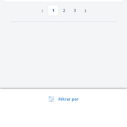
‹
›
1
2
3
Filtrar por