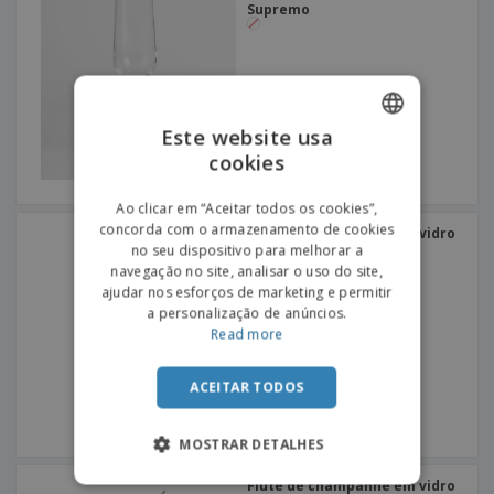
Supremo
Este website usa
cookies
ENGLISH
PORTUGUESE
Ao clicar em “Aceitar todos os cookies”,
concorda com o armazenamento de cookies
Flute de champanhe em vidro
SPANISH
- Allegra
no seu dispositivo para melhorar a
navegação no site, analisar o uso do site,
ajudar nos esforços de marketing e permitir
a personalização de anúncios.
Read more
ACEITAR TODOS
MOSTRAR DETALHES
Flute de champanhe em vidro