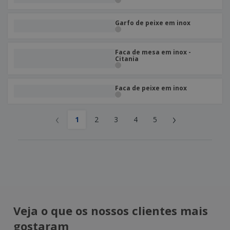
Garfo de peixe em inox
Faca de mesa em inox -
Citania
Faca de peixe em inox
‹
›
1
2
3
4
5
Veja o que os nossos clientes mais
gostaram