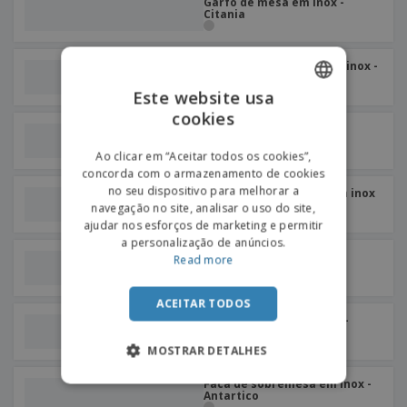
Garfo de mesa em inox -
Citania
Garfo de sobremesa em inox -
Citania
Este website usa
cookies
ENGLISH
Garfo de peixe em inox -
Citania
PORTUGUESE
Ao clicar em “Aceitar todos os cookies”,
concorda com o armazenamento de cookies
SPANISH
no seu dispositivo para melhorar a
Colher de sobremesa em inox
- Citania
navegação no site, analisar o uso do site,
ajudar nos esforços de marketing e permitir
a personalização de anúncios.
Faca de peixe em inox -
Read more
Citania
ACEITAR TODOS
Colher de mesa em inox -
Citania
MOSTRAR DETALHES
Faca de sobremesa em inox -
Antartico