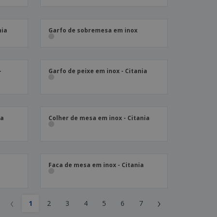
nia
Garfo de sobremesa em inox
-
Garfo de peixe em inox - Citania
ia
Colher de mesa em inox - Citania
Faca de mesa em inox - Citania
‹
›
1
2
3
4
5
6
7