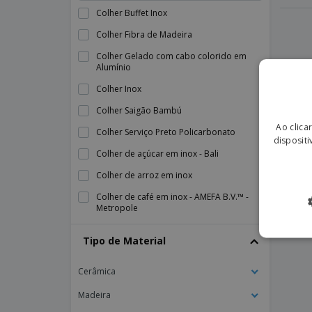
Colher Buffet Inox
Colher Fibra de Madeira
Colher Gelado com cabo colorido em
Alumínio
Colher Inox
Colher Saigão Bambú
Ao clica
Colher Serviço Preto Policarbonato
dispositi
Colher de açúcar em inox - Bali
Colher de arroz em inox
Colher de café em inox - AMEFA B.V.™ -
Metropole
Colher de café em inox - Altana
Tipo de Material
Colher de café em inox - Bali
Cerâmica
Colher de café em inox - Bali Escovado
Colher de café em inox - Citania
Madeira