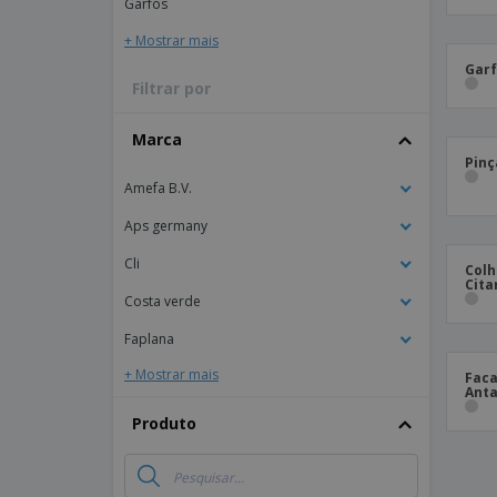
Garfos
Lonas
+ Mostrar mais
Garf
Filtrar por
Marca
Pinç
Amefa B.V.
Aps germany
Cli
Colh
Cita
Costa verde
Faplana
+ Mostrar mais
Faca
Anta
Produto