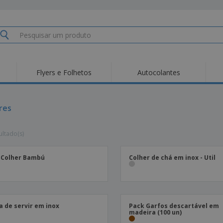
Flyers e Folhetos
Autocolantes
Des
Tendências
Novos Produtos
Pro
Bandeiras, Estandartes
res
Roll-up
T-Sh
e Guiões
Equipamentos e
Roll-ups
Bor
Artigos para serviços
ultado(s)
de alimentação
Entregas domicílio e
Descartáveis
Ativ
takeaway
Autocolantes, Vinis e
Relógios de pulso
Trab
Cartazes
 Colher Bambú
Colher de chá em inox - Util
Camisolas
Taças e Troféus
Cai
Pre
Expositores
Medalhas
Per
Posters
Comida e Doces
Pro
a de servir em inox
Pack Garfos descartável em
Etiquetas para
Revi
madeira (100 un)
Malas e Mochilas
Impressoras
Cat