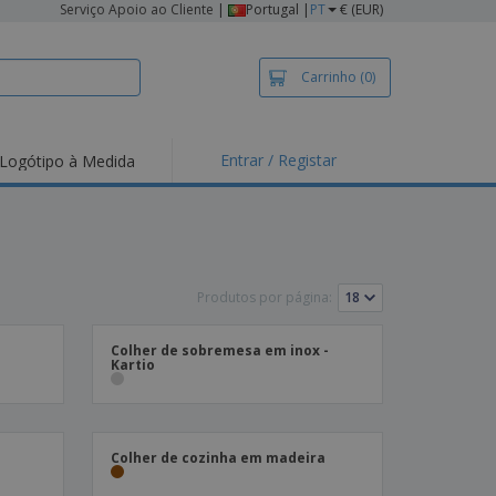
Serviço Apoio ao Cliente
|
Portugal |
PT
€ (EUR)
Carrinho
(0)
Entrar / Registar
Logótipo à Medida
taques e
moções
irts e Pólos
dados
Produtos por página:
idades ao Ar Livre
alhar de casa
Colher de sobremesa em inox -
Kartio
xas de Expedição
ndas
sonalizadas
dutos ecológicos
Colher de cozinha em madeira
stas, Livros e
alogos