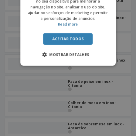
Pinça de servir em inox - Util
no seu dispositivo para melhorar a
navegação no site, analisar o uso do site,
ajudar nos esforços de marketing e permitir
Garfo de sobremesa em inox -
a personalização de anúncios.
Citania
Read more
ACEITAR TODOS
Garfo de peixe em inox -
Citania
MOSTRAR DETALHES
Colher de sobremesa em inox
- Citania
Faca de peixe em inox -
Citania
Colher de mesa em inox -
Citania
Faca de sobremesa em inox -
Antartico