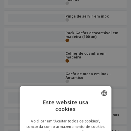
Pinça de servir em inox
Pack Garfos descartável em
madeira (100 un)
Colher de cozinha em
madeira
Garfo de mesa em inox -
Antartico
Garfo de mesa em inox -
Citania
Este website usa
cookies
ENGLISH
Garfo de sobremesa em inox
PORTUGUESE
Ao clicar em “Aceitar todos os cookies”,
concorda com o armazenamento de cookies
SPANISH