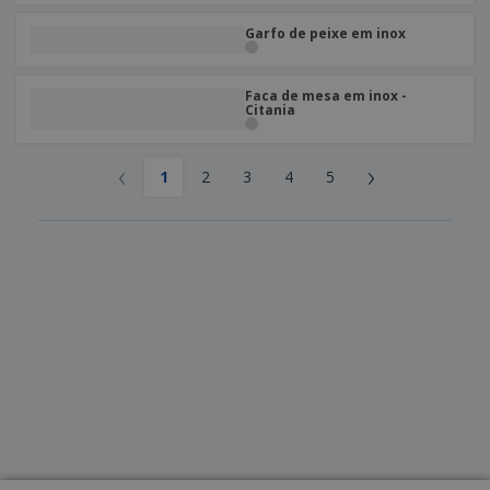
Garfo de peixe em inox
Faca de mesa em inox -
Citania
‹
›
1
2
3
4
5