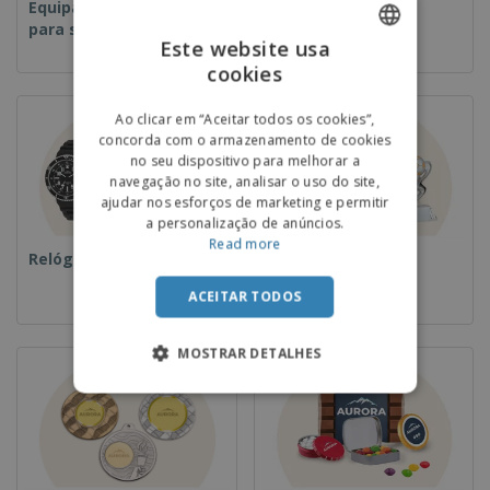
Equipamentos e Artigos
Descartáveis
para serviços de
Este website usa
alimentação
cookies
ENGLISH
PORTUGUESE
Ao clicar em “Aceitar todos os cookies”,
concorda com o armazenamento de cookies
SPANISH
no seu dispositivo para melhorar a
navegação no site, analisar o uso do site,
ajudar nos esforços de marketing e permitir
a personalização de anúncios.
Read more
Relógios de pulso
Taças e Troféus
ACEITAR TODOS
MOSTRAR DETALHES