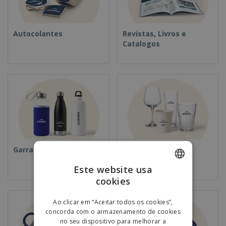
Autocolantes
Revistas, Livros e
Catalogos
Garrafas
Copos
Este website usa
cookies
ENGLISH
PORTUGUESE
Ao clicar em “Aceitar todos os cookies”,
concorda com o armazenamento de cookies
SPANISH
no seu dispositivo para melhorar a