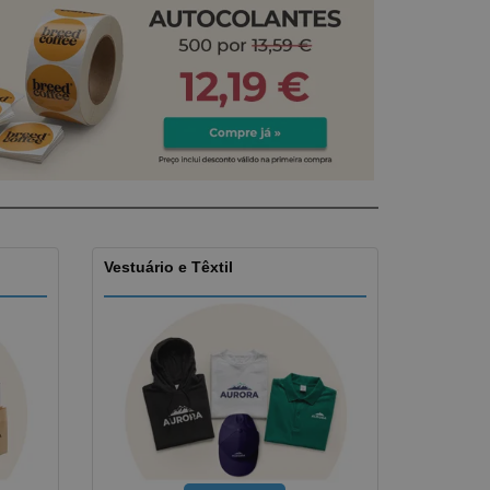
stas, Livros e
alogos
Vestuário e Têxtil