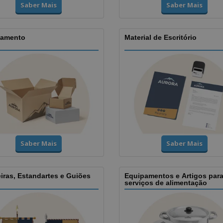
Saber Mais
Saber Mais
amento
Material de Escritório
Saber Mais
Saber Mais
iras, Estandartes e Guiões
Equipamentos e Artigos par
serviços de alimentação