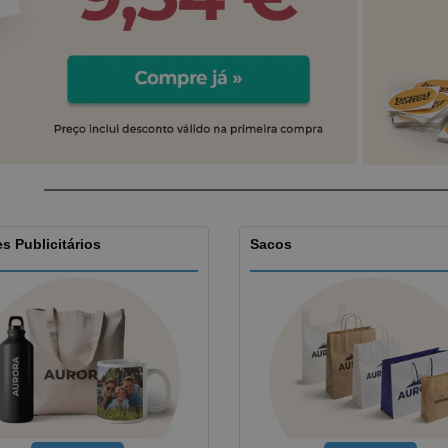
Etiquetas para
Revi
Malas e Mochilas
Impressoras
Cat
s Publicitários
Sacos