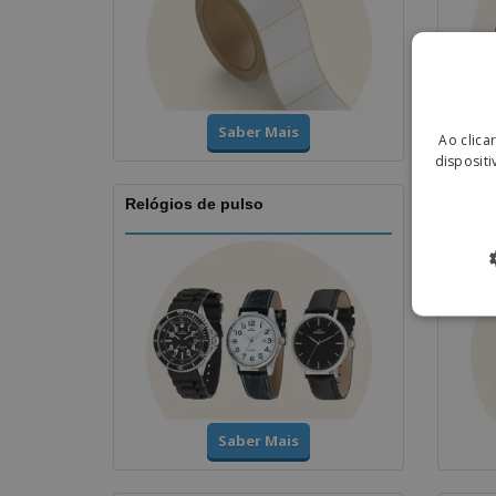
Saber Mais
Ao clica
dispositi
Relógios de pulso
Taças
Saber Mais