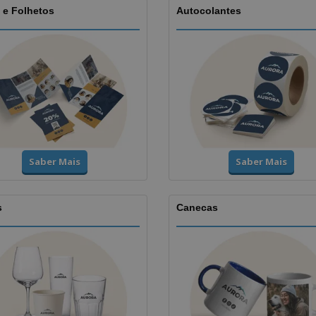
 e Folhetos
Autocolantes
Saber Mais
Saber Mais
s
Canecas