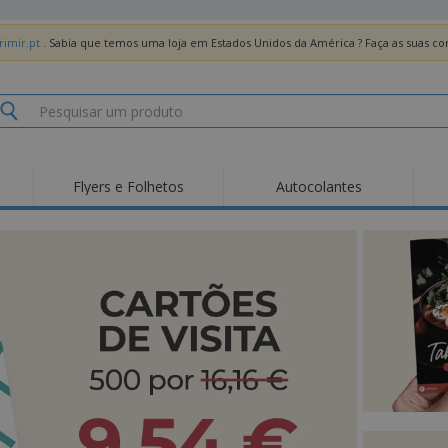
imir.pt
. Sabia que temos uma loja em Estados Unidos da América ? Faça as suas 
Flyers e Folhetos
Autocolantes
Des
Tendências
Novos Produtos
Pro
Bandeiras, Estandartes
Roll-up
T-Sh
e Guiões
Equipamentos e
Roll-ups
Bor
Artigos para serviços
de alimentação
Entregas domicílio e
Descartáveis
Ativ
takeaway
Autocolantes, Vinis e
Relógios de pulso
Trab
Cartazes
Camisolas
Taças e Troféus
Cai
Pre
Expositores
Medalhas
Per
Posters
Comida e Doces
Pro