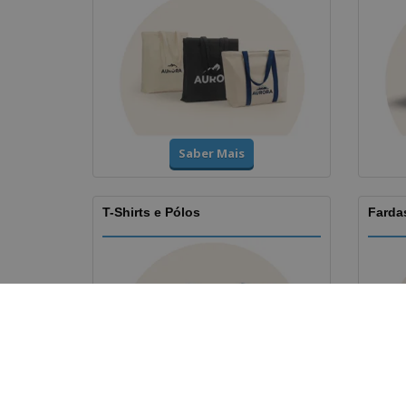
Saber Mais
T-Shirts e Pólos
Fardas