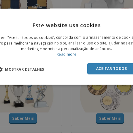
Este website usa cookies
ENGL
Saber Mais
Saber Mais
r em “Aceitar todos os cookies”, concorda com o armazenamento de cooki
POR
vo para melhorar a navegação no site, analisar o uso do site, ajudar nos e
marketing e permitir a personalização de anúncios.
SPAN
Read more
 e Troféus
Medalhas
ACEITAR TODOS
MOSTRAR DETALHES
Saber Mais
Saber Mais