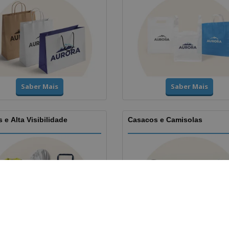
Saber Mais
Saber Mais
 e Alta Visibilidade
Casacos e Camisolas