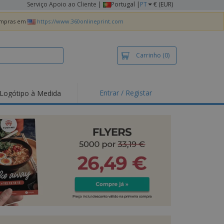
Serviço Apoio ao Cliente
|
Portugal |
PT
€ (EUR)
compras em
https://www.360onlineprint.com
Carrinho
(0)
Entrar / Registar
Logótipo à Medida
taques e
moções
irts e Pólos
dados
idades ao Ar Livre
alhar de casa
xas de Expedição
ndas
sonalizadas
dutos ecológicos