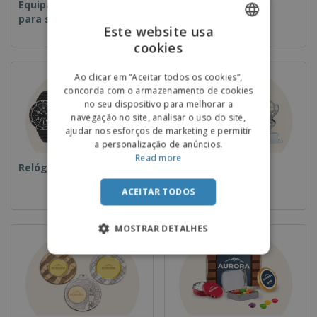
Equipamentos e Artigos
Descartáveis
para serviços de
Este website usa
alimentação
cookies
ENGLISH
PORTUGUESE
Ao clicar em “Aceitar todos os cookies”,
concorda com o armazenamento de cookies
SPANISH
no seu dispositivo para melhorar a
navegação no site, analisar o uso do site,
ajudar nos esforços de marketing e permitir
a personalização de anúncios.
Read more
Relógios de pulso
Taças e Troféus
ACEITAR TODOS
MOSTRAR DETALHES