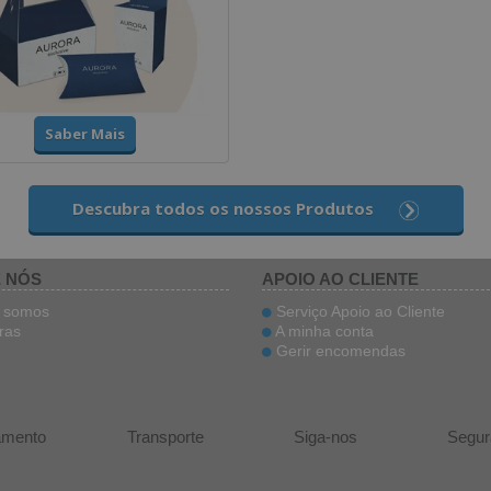
Saber Mais
Descubra todos os nossos Produtos
 NÓS
APOIO AO CLIENTE
somos
Serviço Apoio ao Cliente
ras
A minha conta
Gerir encomendas
amento
Transporte
Siga-nos
Segur