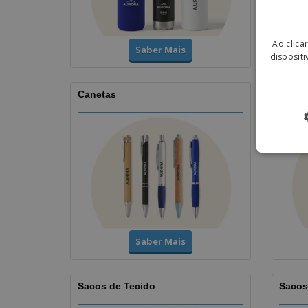
Ao clica
Saber Mais
dispositi
Canetas
Lanyar
Saber Mais
Sacos de Tecido
Sacos