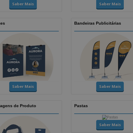
Saber Mais
Saber Mais
zes
Bandeiras Publicitárias
Saber Mais
Saber Mais
agens de Produto
Pastas
Saber Mais