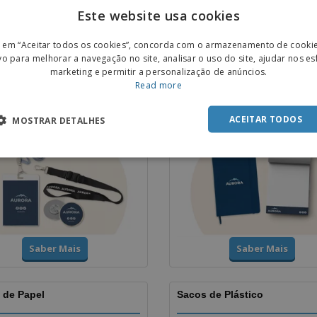
Este website usa cookies
ENGL
r em “Aceitar todos os cookies”, concorda com o armazenamento de cooki
Saber Mais
Saber Mais
POR
vo para melhorar a navegação no site, analisar o uso do site, ajudar nos e
marketing e permitir a personalização de anúncios.
SPAN
Read more
ds e Identificadores
Cadernos
ACEITAR TODOS
MOSTRAR DETALHES
Saber Mais
Saber Mais
 de Papel
Sacos de Plástico