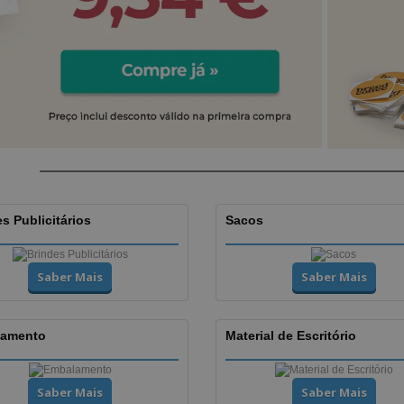
s Publicitários
Sacos
Saber Mais
Saber Mais
amento
Material de Escritório
Saber Mais
Saber Mais