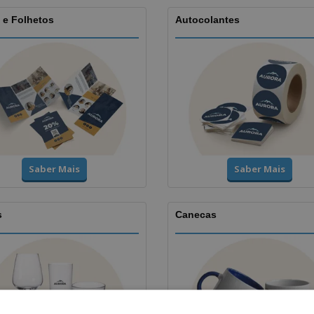
 e Folhetos
Autocolantes
Saber Mais
Saber Mais
s
Canecas