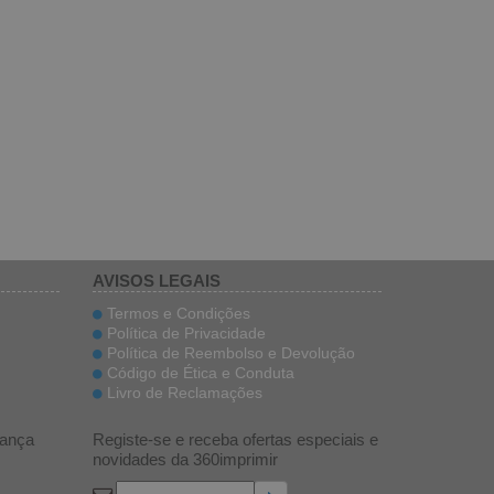
AVISOS LEGAIS
Termos e Condições
Política de Privacidade
Política de Reembolso e Devolução
Código de Ética e Conduta
Livro de Reclamações
ança
Registe-se e receba ofertas especiais e
novidades da 360imprimir