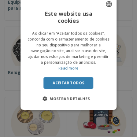
Equipamentos e Artigos
Descartáveis
para serviços de
Este website usa
alimentação
cookies
ENGLISH
PORTUGUESE
Ao clicar em “Aceitar todos os cookies”,
concorda com o armazenamento de cookies
SPANISH
no seu dispositivo para melhorar a
navegação no site, analisar o uso do site,
ajudar nos esforços de marketing e permitir
a personalização de anúncios.
Read more
Relógios de pulso
Taças e Troféus
ACEITAR TODOS
MOSTRAR DETALHES