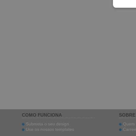
COMO FUNCIONA
SOBRE
Submeta o seu design
Quem 
Use os nossos templates
Carrei