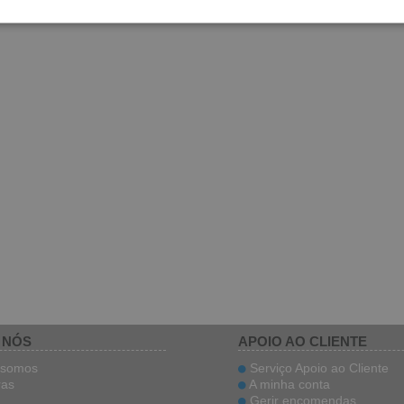
 NÓS
APOIO AO CLIENTE
somos
Serviço Apoio ao Cliente
ras
A minha conta
Gerir encomendas