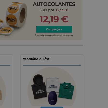
stas, Livros e
alogos
Vestuário e Têxtil