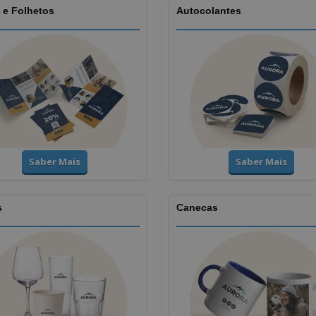
 e Folhetos
Autocolantes
Saber Mais
Saber Mais
s
Canecas