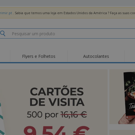
imir.pt
. Sabia que temos uma loja em Estados Unidos da América ? Faça as suas 
Flyers e Folhetos
Autocolantes
Des
Tendências
Novos Produtos
Pro
Bandeiras, Estandartes
Roll-up
T-Sh
e Guiões
Equipamentos e
Roll-ups
Bor
Artigos para serviços
de alimentação
Entregas domicílio e
Descartáveis
Ativ
takeaway
Autocolantes, Vinis e
Relógios de pulso
Trab
Cartazes
Camisolas
Taças e Troféus
Cai
Pre
Expositores
Medalhas
Per
Posters
Comida e Doces
Pro