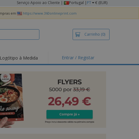
Serviço Apoio ao Cliente
|
Portugal |
PT
€ (EUR)
compras em
https://www.360onlineprint.com
Carrinho
(0)
Entrar / Registar
Logótipo à Medida
taques e
moções
irts e Pólos
dados
idades ao Ar Livre
alhar de casa
xas de Expedição
ndas
sonalizadas
dutos ecológicos