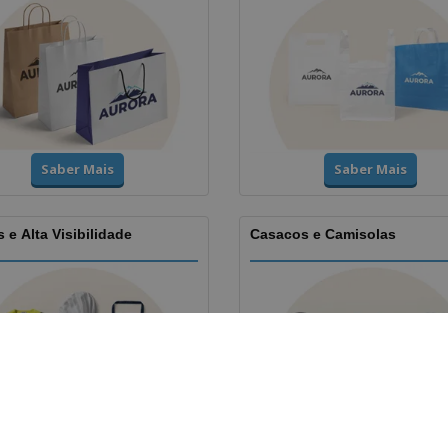
Saber Mais
Saber Mais
 e Alta Visibilidade
Casacos e Camisolas