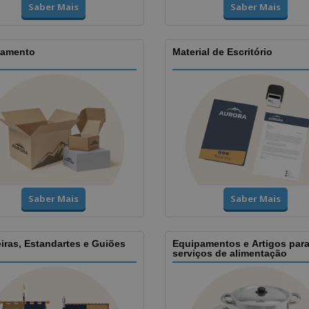
Saber Mais
Saber Mais
amento
Material de Escritório
Saber Mais
Saber Mais
iras, Estandartes e Guiões
Equipamentos e Artigos par
serviços de alimentação