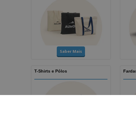
Saber Mais
T-Shirts e Pólos
Fardas