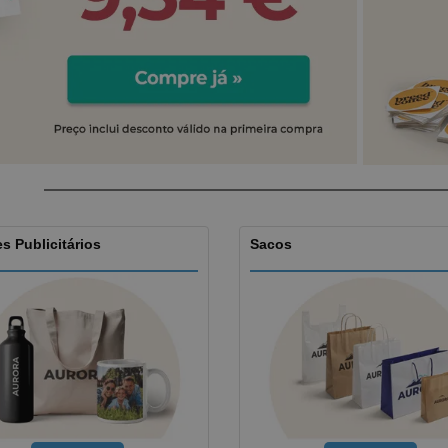
Etiquetas para
Revi
Malas e Mochilas
Impressoras
Cat
s Publicitários
Sacos