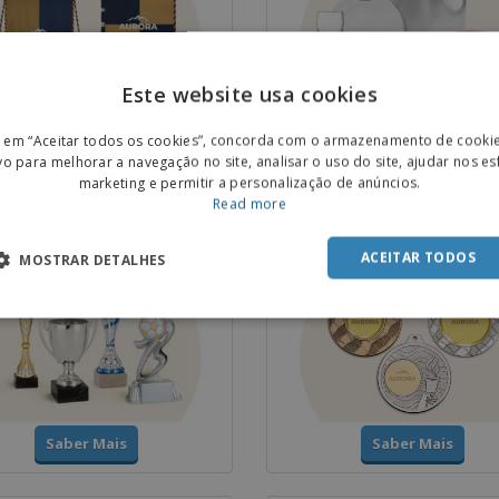
Este website usa cookies
ENGL
Saber Mais
Saber Mais
r em “Aceitar todos os cookies”, concorda com o armazenamento de cooki
POR
vo para melhorar a navegação no site, analisar o uso do site, ajudar nos e
marketing e permitir a personalização de anúncios.
SPAN
Read more
 e Troféus
Medalhas
ACEITAR TODOS
MOSTRAR DETALHES
Saber Mais
Saber Mais