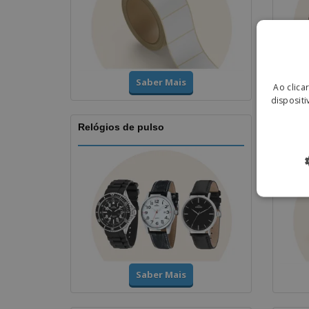
Saber Mais
Ao clica
dispositi
Relógios de pulso
Taças
Saber Mais