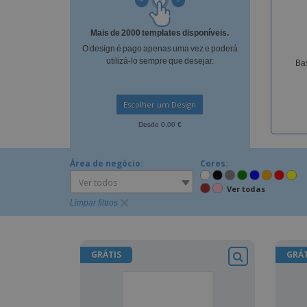
Íman
Mais de 2000 templates disponíveis.
Lonas
O design é pago apenas uma vez e poderá
utilizá-lo sempre que desejar.
Bas
Escolher um Design
Desde 0,00 €
Área de negócio:
Cores:
Ver todos
Ver todas
Limpar filtros
GRÁTIS
GRÁT