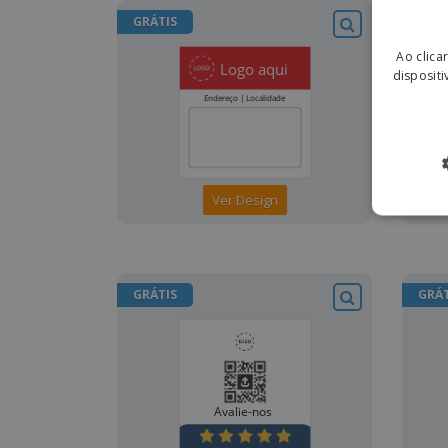
GRÁTIS
GRÁT
Ao clica
dispositi
Ver Design
GRÁTIS
GRÁT