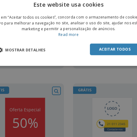
Este website usa cookies
IS
GRÁTIS
ENGL
r em “Aceitar todos os cookies”, concorda com o armazenamento de cooki
POR
vo para melhorar a navegação no site, analisar o uso do site, ajudar nos e
marketing e permitir a personalização de anúncios.
SPAN
Read more
ACEITAR TODOS
MOSTRAR DETALHES
Ver Design
Ver Design
IS
GRÁTIS