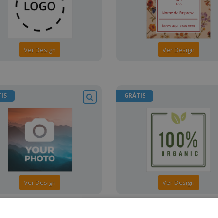
Ver Design
Ver Design
IS
GRÁTIS
Ver Design
Ver Design