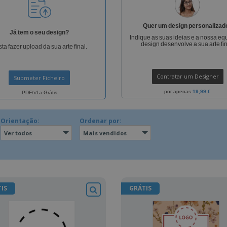
Etiquetas para
Revi
Malas e Mochilas
Impressoras
Cat
Quer um design personalizad
Já tem o seu design?
Indique as suas ideias e a nossa eq
design desenvolve a sua arte fin
ta fazer upload da sua arte final.
Contratar um Designer
Submeter Ficheiro
por apenas
19,99 €
PDF/x1a Grátis
Orientação:
Ordenar por:
Ver todos
Mais vendidos
IS
GRÁTIS