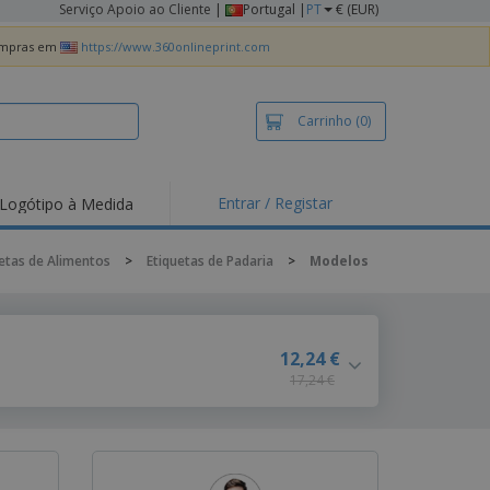
Serviço Apoio ao Cliente
|
Portugal |
PT
€ (EUR)
compras em
https://www.360onlineprint.com
Carrinho
(0)
Entrar / Registar
Logótipo à Medida
taques e
moções
etas de Alimentos
>
Etiquetas de Padaria
>
Modelos
irts e Pólos
dados
idades ao Ar Livre
12,24 €
17,24 €
alhar de casa
xas de Expedição
ndas
sonalizadas
dutos ecológicos