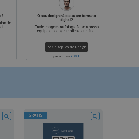
stas, Livros e
alogos
o?
O seu design não está em formato
digital?
uipa de
al.
Envie imagens ou fotografias e a nossa
equipa de design replica a arte final.
Pedir Réplica de Design
por apenas
7,99 €
GRÁTIS