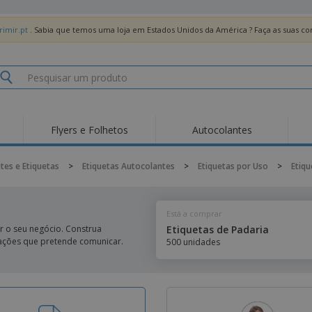
imir.pt
. Sabia que temos uma loja em Estados Unidos da América ? Faça as suas 
Flyers e Folhetos
Autocolantes
Des
Tendências
Novos Produtos
Pro
tes e Etiquetas
>
Etiquetas Autocolantes
>
Etiquetas por Uso
>
Etiqu
Bandeiras, Estandartes
Roll-up
T-Sh
e Guiões
Equipamentos e
Roll-ups
Bor
Artigos para serviços
Está a comprar
de alimentação
Entregas domicílio e
Descartáveis
Ativ
takeaway
r o seu negócio. Construa
Etiquetas de Padaria
Autocolantes, Vinis e
mações que pretende comunicar.
500 unidades
Relógios de pulso
Trab
Cartazes
Camisolas
Taças e Troféus
Cai
Pre
Expositores
Medalhas
Per
Posters
Comida e Doces
Pro