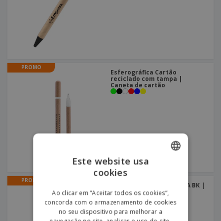
PROMO
Esferográfica Cartão
reciclado com tampa |
Caneta de cartão
Este website usa
cookies
ENGLISH
PROMO
Caneta em alumínio BETA BK |
PORTUGUESE
Caneta em alumínio com
Ao clicar em “Aceitar todos os cookies”,
sistema push
concorda com o armazenamento de cookies
SPANISH
+
6
no seu dispositivo para melhorar a
navegação no site, analisar o uso do site,