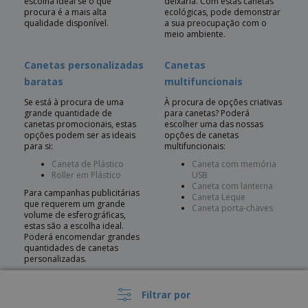
escolha ideal se o que
deixaria. Com estas canetas
procura é a mais alta
ecológicas, pode demonstrar
qualidade disponível.
a sua preocupação com o
meio ambiente.
Canetas personalizadas
Canetas
baratas
multifuncionais
Se está à procura de uma
À procura de opções criativas
grande quantidade de
para canetas? Poderá
canetas promocionais, estas
escolher uma das nossas
opções podem ser as ideais
opções de canetas
para si:
multifuncionais:
Caneta de Plástico
Caneta com memória
Roller em Plástico
USB
Caneta com lanterna
Para campanhas publicitárias
Caneta Leque
que requerem um grande
Caneta porta-chaves
volume de esferográficas,
estas são a escolha ideal.
Poderá encomendar grandes
quantidades de canetas
personalizadas.
Canetas de plástico
Canetas de Metal
Filtrar por