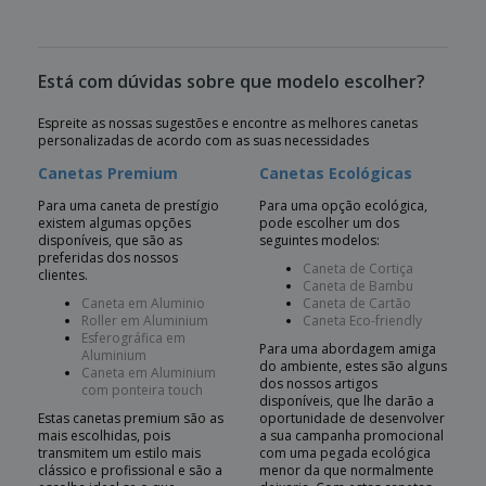
Está com dúvidas sobre que modelo escolher?
Espreite as nossas sugestões e encontre as melhores canetas
personalizadas de acordo com as suas necessidades
Canetas Premium
Canetas Ecológicas
Para uma caneta de prestígio
Para uma opção ecológica,
existem algumas opções
pode escolher um dos
disponíveis, que são as
seguintes modelos:
preferidas dos nossos
Caneta de Cortiça
clientes.
Caneta de Bambu
Caneta em Aluminio
Caneta de Cartão
Roller em Aluminium
Caneta Eco-friendly
Esferográfica em
Para uma abordagem amiga
Aluminium
do ambiente, estes são alguns
Caneta em Aluminium
dos nossos artigos
com ponteira touch
disponíveis, que lhe darão a
Estas canetas premium são as
oportunidade de desenvolver
mais escolhidas, pois
a sua campanha promocional
transmitem um estilo mais
com uma pegada ecológica
clássico e profissional e são a
menor da que normalmente