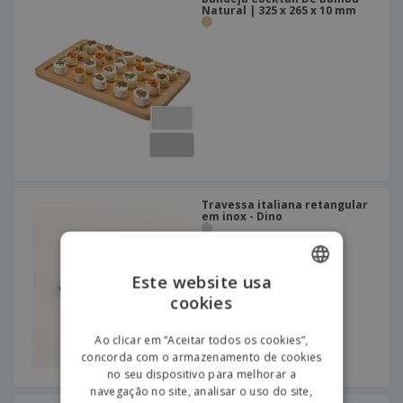
Natural | 325 x 265 x 10 mm
Travessa italiana retangular
em inox - Dino
Este website usa
cookies
ENGLISH
PORTUGUESE
Ao clicar em “Aceitar todos os cookies”,
concorda com o armazenamento de cookies
SPANISH
no seu dispositivo para melhorar a
navegação no site, analisar o uso do site,