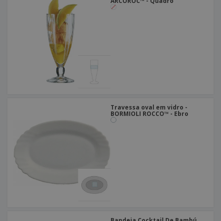
ARCOROC™ - Quadro
Travessa oval em vidro -
BORMIOLI ROCCO™ - Ebro
Bandeja Cocktail De Bambú