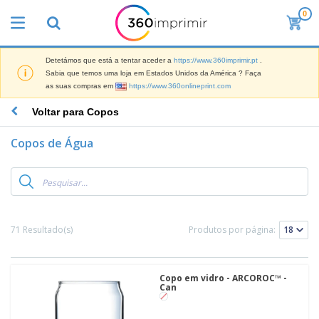
0
Detetámos que está a tentar aceder a
https://www.360imprimir.pt
.
Sabia que temos uma loja em Estados Unidos da América ? Faça
as suas compras em
https://www.360onlineprint.com
Voltar para Copos
Copos de Água
71 Resultado(s)
Produtos por página:
Copo em vidro - ARCOROC™ -
Can