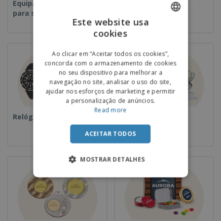
Equipamentos e Artigos
Descartáveis
para serviços de
Este website usa
alimentação
cookies
ENGLISH
PORTUGUESE
Ao clicar em “Aceitar todos os cookies”,
concorda com o armazenamento de cookies
SPANISH
no seu dispositivo para melhorar a
navegação no site, analisar o uso do site,
ajudar nos esforços de marketing e permitir
a personalização de anúncios.
Read more
Relógios de pulso
Taças e Troféus
ACEITAR TODOS
MOSTRAR DETALHES