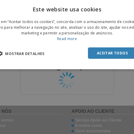
digital?
e as suas ideias e a nossa equipa de
Este website usa cookies
sign desenvolve a sua arte final.
Envie imagens ou fotografias e a 
equipa de design replica a arte fi
ENGL
r em “Aceitar todos os cookies”, concorda com o armazenamento de cooki
POR
vo para melhorar a navegação no site, analisar o uso do site, ajudar nos e
marketing e permitir a personalização de anúncios.
SPAN
Read more
Contratar um Designer
Pedir Réplica de Design
por apenas
19,99 €
por apenas
7,99 €
ACEITAR TODOS
MOSTRAR DETALHES
A carregar templates
 NÓS
APOIO AO CLIENTE
somos
Serviço Apoio ao Cliente
ras
A minha conta
Gerir encomendas