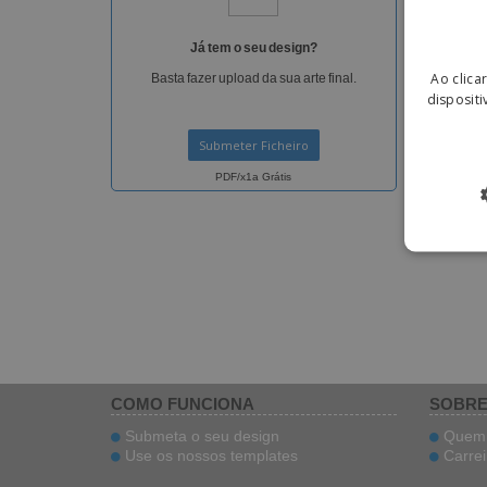
Indiqu
de
Já tem o seu design?
Ao clica
Basta fazer upload da sua arte final.
dispositi
Submeter Ficheiro
PDF/x1a Grátis
COMO FUNCIONA
SOBRE
Submeta o seu design
Quem 
Use os nossos templates
Carrei