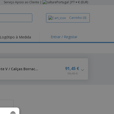
Serviço Apoio ao Cliente
|
Portugal |
PT
€ (EUR)
Carrinho
(0)
Entrar / Registar
Logótipo à Medida
91,45 €
Conjunto Unissexo Blusa Decote V / Calças Borracha Completas
96,45 €
ato