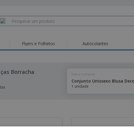
Flyers e Folhetos
Autocolantes
lças Borracha
Está a comprar
1 unidade
tas
uer um design personalizado?
O seu design não está em form