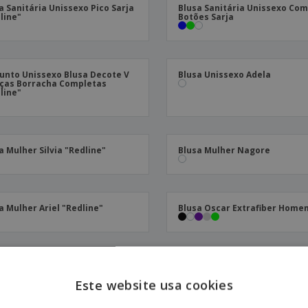
a Sanitária Unissexo Pico Sarja
Blusa Sanitária Unissexo Co
Etiquetas para
Revi
Malas e Mochilas
line"
Botões Sarja
Impressoras
Cat
unto Unissexo Blusa Decote V
Blusa Unissexo Adela
lças Borracha Completas
line"
a Mulher Silvia "Redline"
Blusa Mulher Nagore
a Mulher Ariel "Redline"
Blusa Oscar Extrafiber Home
a Homem Adan "Redline"
Blusa Sanitária Pico Sarja
Este website usa cookies
ENGL