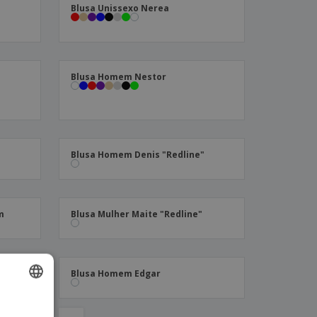
m
Blusa Unissexo Nerea
stas, Livros e
alogos
Blusa Homem Nestor
Blusa Homem Denis "Redline"
m
Blusa Mulher Maite "Redline"
Blusa Homem Edgar
ISH