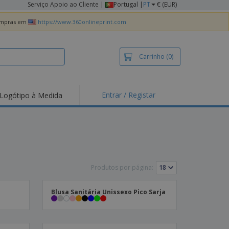
Serviço Apoio ao Cliente
|
Portugal |
PT
€ (EUR)
compras em
https://www.360onlineprint.com
Carrinho
(0)
Entrar / Registar
Logótipo à Medida
taques e
moções
irts e Pólos
dados
idades ao Ar Livre
Produtos por página:
alhar de casa
Blusa Sanitária Unissexo Pico Sarja
xas de Expedição
ndas
sonalizadas
dutos ecológicos