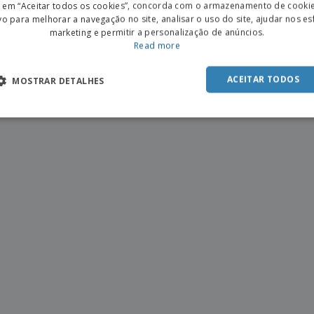
r em “Aceitar todos os cookies”, concorda com o armazenamento de cooki
POR
vo para melhorar a navegação no site, analisar o uso do site, ajudar nos e
marketing e permitir a personalização de anúncios.
SPAN
Read more
mais sobre Vestuário e Luvas
ACEITAR TODOS
MOSTRAR DETALHES
rocurando Vestuário e Luvas personalizados, está no lugar certo. pode criar Vestuário e Luvas em 
es pessoais ou qualquer outra coisa que possa imaginar!