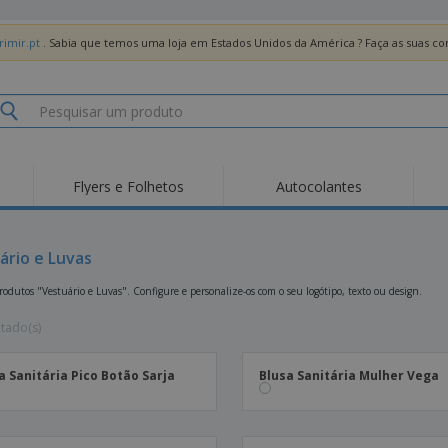
imir.pt
. Sabia que temos uma loja em Estados Unidos da América ? Faça as suas 
Flyers e Folhetos
Autocolantes
Des
Tendências
Novos Produtos
Pro
Bandeiras, Estandartes
ário e Luvas
Roll-up
T-Sh
e Guiões
Equipamentos e
Roll-ups
Bor
odutos "Vestuário e Luvas". Configure e personalize-os com o seu logótipo, texto ou design.
Artigos para serviços
de alimentação
Entregas domicílio e
Descartáveis
Ativ
takeaway
ltado(s)
Autocolantes, Vinis e
Relógios de pulso
Trab
Cartazes
a Sanitária Pico Botão Sarja
Blusa Sanitária Mulher Vega
Camisolas
Taças e Troféus
Cai
Pre
Expositores
Medalhas
Per
Posters
Comida e Doces
Pro