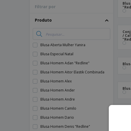
Blus
Filtrar por
Íman
"Red
Lonas
Produto
Conj
/ Ca
"Red
Blusa Aberta Mulher Yanira
Blusa Especial Natal
Blusa Homem Adan "Redline"
Blus
Blusa Homem Aitor Elastik Combinada
Blusa Homem Alex
Blus
Blusa Homem Ander
Blusa Homem Andre
Blusa Homem Camilo
Blus
Blusa Homem Dario
Blusa Homem Denis "Redline"