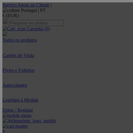
Serviço Apoio ao Cliente
|
Portugal |
PT
€ (EUR)
Carrinho
(0)
Todos os produtos
Cartões de Visita
Flyers e Folhetos
Autocolantes
Logótipo à Medida
Entrar / Registar
0