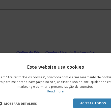
Código de Ética e Conduta
Livro de Reclamações
Este website usa cookies
ENGL
r em “Aceitar todos os cookies”, concorda com o armazenamento de cooki
POR
vo para melhorar a navegação no site, analisar o uso do site, ajudar nos e
marketing e permitir a personalização de anúncios.
SPAN
Read more
ACEITAR TODOS
MOSTRAR DETALHES