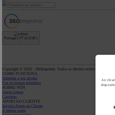
Portugal |
PT
(€ EUR )
›
Copyright © 2026 - 360imprimir. Todos os direitos reservados.
COMO FUNCIONA
Submeta o seu design
Ao clica
Use os nossos templates
dispositi
SOBRE NÓS
Quem somos
Carreiras
APOIO AO CLIENTE
Serviço Apoio ao Cliente
A minha conta