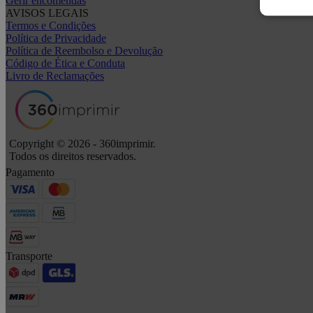
Gerir encomendas
AVISOS LEGAIS
Termos e Condições
Política de Privacidade
Política de Reembolso e Devolução
Código de Ética e Conduta
Livro de Reclamações
Copyright © 2026 - 360imprimir.
Todos os direitos reservados.
Pagamento
Transporte