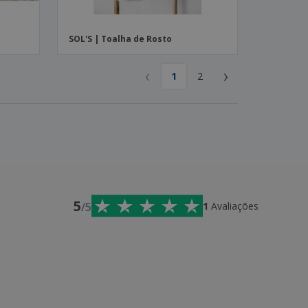
SOL'S | Toalha de Rosto
‹
›
1
2
5
/5
1
Avaliações