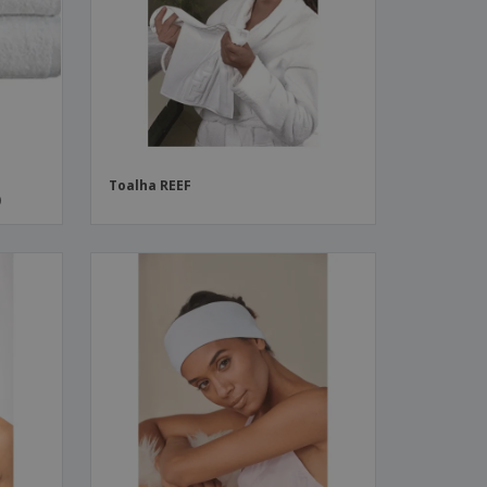
stas, Livros e
alogos
Toalha REEF
)