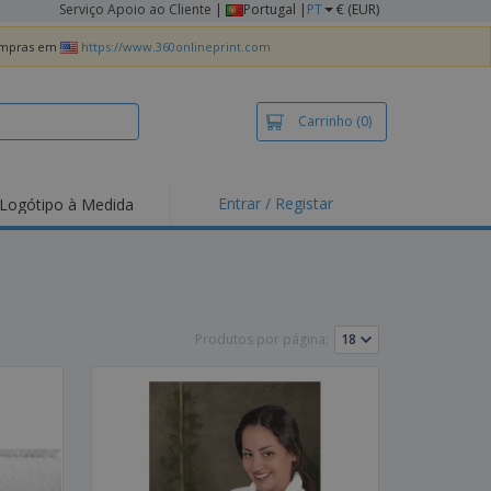
Serviço Apoio ao Cliente
|
Portugal |
PT
€ (EUR)
compras em
https://www.360onlineprint.com
Carrinho
(0)
Entrar / Registar
Logótipo à Medida
taques e
moções
irts e Pólos
dados
Produtos por página:
idades ao Ar Livre
alhar de casa
xas de Expedição
ndas
sonalizadas
dutos ecológicos