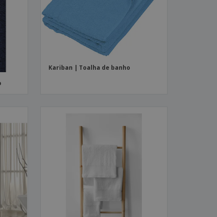
Kariban | Toalha de banho
o