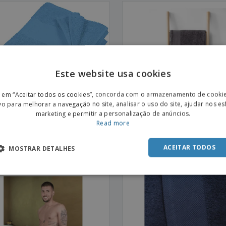
Este website usa cookies
ENGL
r em “Aceitar todos os cookies”, concorda com o armazenamento de cooki
POR
vo para melhorar a navegação no site, analisar o uso do site, ajudar nos e
marketing e permitir a personalização de anúncios.
SPAN
Read more
ban | Toalha de rosto Towel
SOL'S | Lençol de Banho
ACEITAR TODOS
MOSTRAR DETALHES