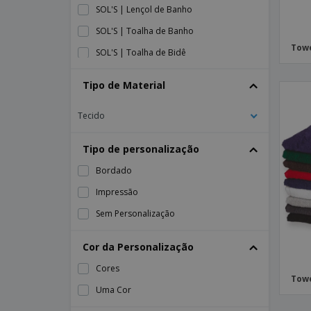
SOL'S | Lençol de Banho
SOL'S | Toalha de Banho
Towe
SOL'S | Toalha de Bidê
SOL'S | Toalha de Rosto
Tipo de Material
Toalha CORAL
Tecido
Toalha MEDUSA
Toalha REEF
Tipo de personalização
Toalha SIRIUS
Bordado
Toalha STELLA
Impressão
Toalha algodão MERRY
Sem Personalização
Toalha algodão TERRY
Cor da Personalização
Towel City | Banda para spa
Towel City | Toalha de Banho
Cores
Towe
Towel City | Toalha de mãos
Uma Cor