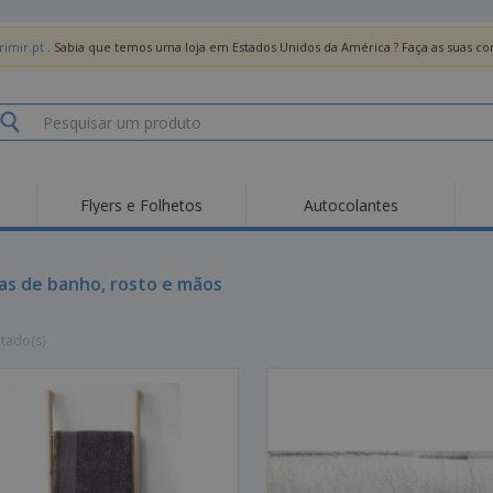
imir.pt
. Sabia que temos uma loja em Estados Unidos da América ? Faça as suas 
Flyers e Folhetos
Autocolantes
Des
Tendências
Novos Produtos
Pro
Bandeiras, Estandartes
as de banho, rosto e mãos
Roll-up
T-Sh
e Guiões
Equipamentos e
Roll-ups
Bor
Artigos para serviços
ltado(s)
de alimentação
Entregas domicílio e
Descartáveis
Ativ
takeaway
Autocolantes, Vinis e
Relógios de pulso
Trab
Cartazes
Camisolas
Taças e Troféus
Cai
Pre
Expositores
Medalhas
Per
Posters
Comida e Doces
Pro