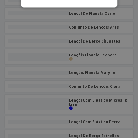
Lençol De Flanela Osito
Conjunto De Lençóis Ares
Lençol De Berço Chupetes
Lençóis Flanela Leopard
Lençóis Flanela Marylin
Conjunto De Lençóis Clara
Lençol Com Elástico Microsilk
Lisa
Lençol Com Elástico Percal
Lençol De Berço Estrellas