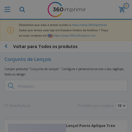
0
Detetámos que está a tentar aceder a
https://www.360imprimir.pt
.
Sabia que temos uma loja em Estados Unidos da América ? Faça
as suas compras em
https://www.360onlineprint.com
Voltar para Todos os produtos
Conjunto de Lençois
Compre produtos "Conjunto de Lençois". Configure e personalize-os com o seu logótipo,
texto ou design.
21 Resultado(s)
Produtos por página:
Lençol Punto Aplique Tren