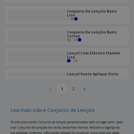
Conjunto De Lençóis Basic
Liso
Conjunto De Lençóis Basic
Cotton
Lençol Com Elástico Flanela
Lisa
Lençol Punto Aplique Osito
‹
›
1
2
Leia mais sobre Conjunto de Lençois
Se está procurando Conjunto de Lençois personalizados, está no lugar certo. pode
criar Conjunto de Lençoisa em vários tamanhos e formas. Adicione o logotipo da
sua empresa, endereço, informações pessoais ou qualquer outra coisa que possa