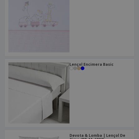
Lençol Encimera Basic
Devota & Lomba | Lençol De