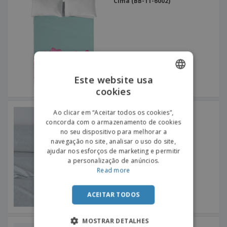
Cima (BB-11-6002)
Este website usa
cookies
ENGLISH
PORTUGUESE
Lençóis Flanela Shiborit
Ao clicar em “Aceitar todos os cookies”,
concorda com o armazenamento de cookies
SPANISH
no seu dispositivo para melhorar a
navegação no site, analisar o uso do site,
ajudar nos esforços de marketing e permitir
a personalização de anúncios.
Read more
ACEITAR TODOS
MOSTRAR DETALHES
Lençol De Flanela Tren