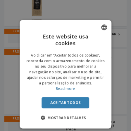
PROMO
Abre-caricas com íman PARIS
Este website usa
| Abre-caricas
cookies
ENGLISH
PROMO
PORTUGUESE
Saco pequeno TNT 80 g
Ao clicar em “Aceitar todos os cookies”,
termo-selado | Saco com
concorda com o armazenamento de cookies
pega
SPANISH
no seu dispositivo para melhorar a
navegação no site, analisar o uso do site,
ajudar nos esforços de marketing e permitir
a personalização de anúncios.
Read more
ACEITAR TODOS
MOSTRAR DETALHES
PROMO
Manga refrigeradora para
garrafa poliéster | Manga
frapê