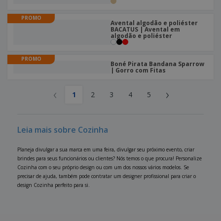
PROMO
Avental algodão e poliéster
BACATUS | Avental em
algodão e poliéster
PROMO
Boné Pirata Bandana Sparrow
| Gorro com Fitas
‹
›
1
2
3
4
5
Leia mais sobre Cozinha
Planeja divulgar a sua marca em uma feira, divulgar seu próximo evento, criar
brindes para seus funcionários ou clientes? Nós temos o que procura! Personalize
Cozinha com o seu próprio design ou com um dos nossos vários modelos. Se
precisar de ajuda, também pode contratar um designer profissional para criar o
design Cozinha perfeito para si.