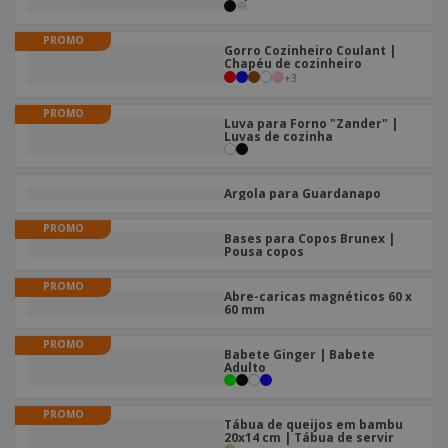
PROMO
Gorro Cozinheiro Coulant |
Chapéu de cozinheiro
+
3
PROMO
Luva para Forno "Zander" |
Luvas de cozinha
Argola para Guardanapo
PROMO
Bases para Copos Brunex |
Pousa copos
PROMO
Abre-caricas magnéticos 60 x
60 mm
PROMO
Babete Ginger | Babete
Adulto
PROMO
Tábua de queijos em bambu
20x14 cm | Tábua de servir