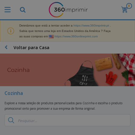
0
O
s
M
a
Detetámos que está a tentar aceder a
https://www.360imprimir.pt
.
M
i
Sabia que temos uma loja em Estados Unidos da América ? Faça
a
s
as suas compras em
https://www.360onlineprint.com
t
V
e
e
B
Voltar para Casa
r
n
r
i
d
i
a
i
n
i
d
D
d
s
o
i
e
d
s
s
s
e
p
P
M
M
l
u
a
Cozinha
a
a
b
r
t
y
l
k
Explore a nossa seleção de produtos personalizados para Cozinha e escolha o produto
e
s
i
S
e
promocional certo para promover a sua empresa de forma original.
r
e
c
a
t
i
E
i
c
i
a
x
t
o
n
l
p
V
á
s
g
d
o
e
r