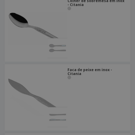
Colher de sobremesa em inox
- Citania
Faca de peixe em inox -
Citania