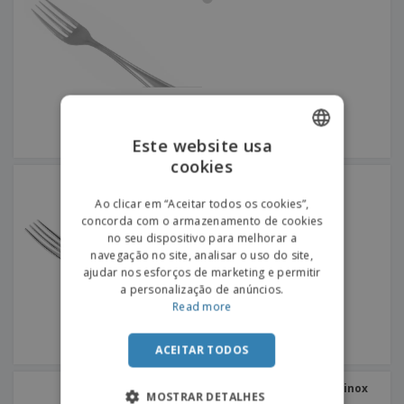
Este website usa
cookies
ENGLISH
Garfo de mesa em inox -
Citania
PORTUGUESE
Ao clicar em “Aceitar todos os cookies”,
concorda com o armazenamento de cookies
SPANISH
no seu dispositivo para melhorar a
navegação no site, analisar o uso do site,
ajudar nos esforços de marketing e permitir
a personalização de anúncios.
Read more
ACEITAR TODOS
Garfo de sobremesa em inox
MOSTRAR DETALHES