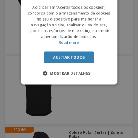
PORTUGUESE
Ao clicar em “Aceitar todos os cookies”,
concorda com o armazenamento de cookies
SPANISH
no seu dispositivo para melhorar a
navegação no site, analisar o uso do site,
ajudar nos esforços de marketing e permitir
a personalização de anúncios.
Read more
ACEITAR TODOS
Russell Europe | Colete
Softshelll Gilet
MOSTRAR DETALHES
PROMO
Colete Polar Cerler | Colete
Polar