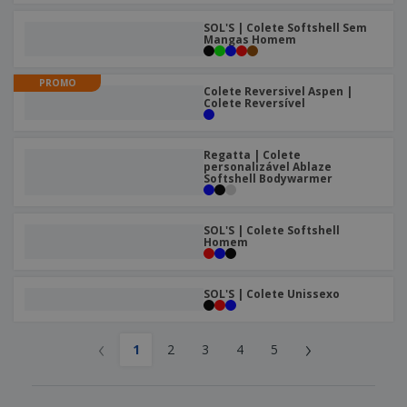
SOL'S | Colete Softshell Sem
Mangas Homem
PROMO
Colete Reversivel Aspen |
Colete Reversível
Regatta | Colete
personalizável Ablaze
Softshell Bodywarmer
SOL'S | Colete Softshell
Homem
SOL'S | Colete Unissexo
‹
›
1
2
3
4
5