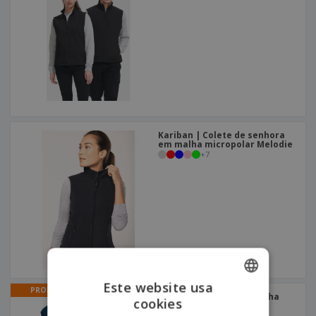
Kariban | Colete de senhora
em malha micropolar Melodie
+
7
Este website usa
PROMO
Colete Staff | Colete Malha
cookies
ENGLISH