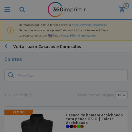
0
Detetámos que está a tentar aceder a
https://www.360imprimir.pt
.
Sabia que temos uma loja em Estados Unidos da América ? Faça
as suas compras em
https://www.360onlineprint.com
Voltar para Casacos e Camisolas
Coletes
137 Resultado(s)
Produtos por página:
PROMO
Casaco de homem acolchoado
tato penas OSLO | Colete
Acolchoado