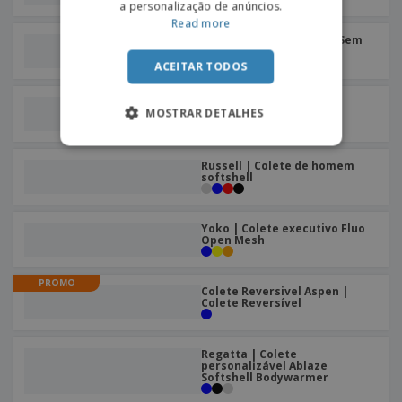
a personalização de anúncios.
Read more
SOL'S | Colete Softshell Sem
Mangas Homem
ACEITAR TODOS
Result | Colete quente
MOSTRAR DETALHES
homem softshell
Russell | Colete de homem
softshell
Yoko | Colete executivo Fluo
Open Mesh
PROMO
Colete Reversivel Aspen |
Colete Reversível
Regatta | Colete
personalizável Ablaze
Softshell Bodywarmer