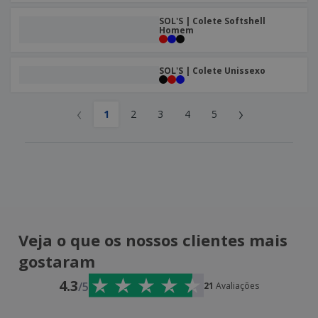
SOL'S | Colete Softshell
Homem
SOL'S | Colete Unissexo
‹
›
1
2
3
4
5
Veja o que os nossos clientes mais
gostaram
4.3
/5
21
Avaliações