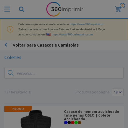
0
Detetámos que está a tentar aceder a
https://www.360imprimir.pt
.
Sabia que temos uma loja em Estados Unidos da América ? Faça
as suas compras em
https://www.360onlineprint.com
Voltar para Casacos e Camisolas
Coletes
137 Resultado(s)
Produtos por página:
PROMO
Casaco de homem acolchoado
tato penas OSLO | Colete
Acolchoado