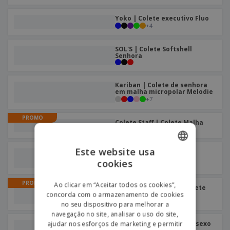
Yoko | Colete executivo Fluo
+
4
SOL'S | Colete Softshell
Senhora
Kariban | Colete de senhora
em malha micropolar Melodie
+
7
PROMO
Colete Staff | Colete Malha
Este website usa
Russell Europe | Colete
Softshelll Gilet
cookies
ENGLISH
PORTUGUESE
PROMO
Ao clicar em “Aceitar todos os cookies”,
Colete Polar Cerler | Colete
Polar
concorda com o armazenamento de cookies
SPANISH
no seu dispositivo para melhorar a
navegação no site, analisar o uso do site,
SOL'S | Colete Polar Unissexo
ajudar nos esforços de marketing e permitir