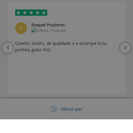
Raquel Prazeres
R
Portugal
Quente, bonito, de qualidade e a estampa ficou
perfeita grata 🫶🏻
Filtrar por
Mostrar todas as avaliações