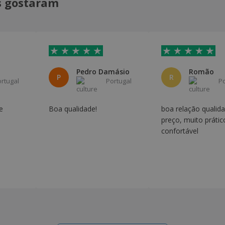
is gostaram
Pedro Damásio
Romão
P
R
ortugal
Portugal
P
e
Boa qualidade!
boa relação qualid
preço, muito prátic
confortável