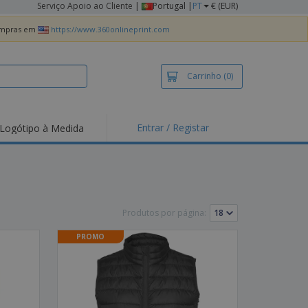
Serviço Apoio ao Cliente
|
Portugal |
PT
€ (EUR)
compras em
https://www.360onlineprint.com
Carrinho
(0)
Entrar / Registar
Logótipo à Medida
taques e
moções
irts e Pólos
dados
Produtos por página:
idades ao Ar Livre
PROMO
alhar de casa
xas de Expedição
ndas
sonalizadas
dutos ecológicos