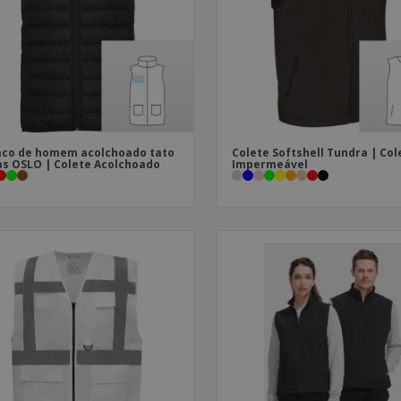
Etiquetas para
Revi
Malas e Mochilas
Impressoras
Cat
co de homem acolchoado tato
Colete Softshell Tundra | Col
s OSLO | Colete Acolchoado
Impermeável