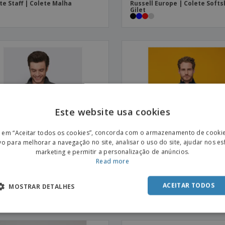
te Staff | Colete Malha
Russell Europe | Colete Softs
Gilet
Este website usa cookies
ENGL
r em “Aceitar todos os cookies”, concorda com o armazenamento de cooki
POR
vo para melhorar a navegação no site, analisar o uso do site, ajudar nos e
marketing e permitir a personalização de anúncios.
SPAN
Read more
S | Colete Polar Unissexo
SOL'S | Colete Softshell Sem
ACEITAR TODOS
MOSTRAR DETALHES
Mangas Homem