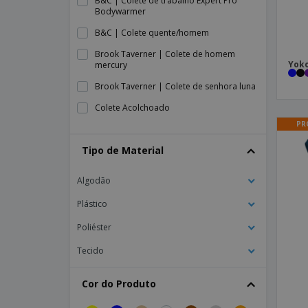
B&C | Colete de trabalho Expert Pro
Bodywarmer
B&C | Colete quente/homem
Brook Taverner | Colete de homem
Yoko
mercury
Brook Taverner | Colete de senhora luna
Colete Acolchoado
PR
Colete Acolchoado Senhora
Tipo de Material
Colete CANDICE
Colete Cambex
Algodão
Colete De Homem Fiego
Plástico
Colete De Homem Sarja Poliéster
Poliéster
Colete De Mulher "Campero"
Tecido
Colete De Mulher Baena
Colete De Mulher Sarja Poliéster
Cor do Produto
Colete De Mulher Smoking