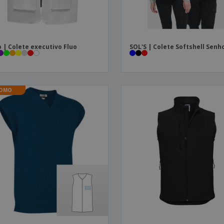
 | Colete executivo Fluo
SOL'S | Colete Softshell Senh
OMO