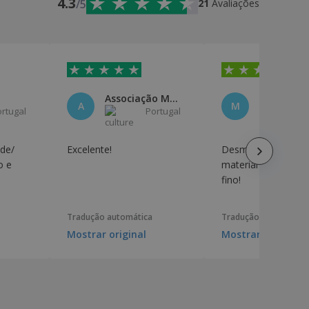
4.3
/5
21
Avaliações
Associação Meninos de Oiro
Miriam Sa
A
M
ortugal
Portugal
P
ade/
Excelente!
Desmasiado caro p
o e
material que é. É b
fino!
Tradução automática
Tradução automática
Mostrar original
Mostrar original