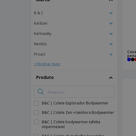
Íman
B & C
Lonas
Kariban
Karlowsky
Neoblu
Casa
Proact
pena
+ Mostrar mais
Produto
B&C | Colete Explorador Bodywarmer
B&C | Colete Zen +/senhora Bodywarmer
B&C | Colete bodywarmer tafetta
impermeável