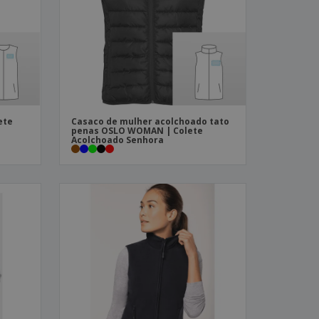
stas, Livros e
alogos
ete
Casaco de mulher acolchoado tato
penas OSLO WOMAN | Colete
Acolchoado Senhora