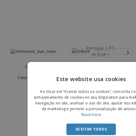
›
Portugal |
PT
(€ EUR )
Código de Ética e Conduta
Livro de Reclamações
Este website usa cookies
Copyright © 2026 - 360imprimir. Todos os direitos reservados.
ENGLIS
Ao clicar em “Aceitar todos os cookies”, concorda c
PORTU
armazenamento de cookies no seu dispositivo para mel
navegação no site, analisar o uso do site, ajudar nos e
SPANIS
de marketing e permitir a personalização de anúnci
Read more
ACEITAR TODOS