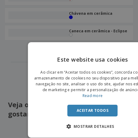
Chávena em cerâmica
Caneca em cerâmica - Eclipse
‹
›
1
2
3
4
Este website usa cookies
ENGLIS
Ao clicar em “Aceitar todos os cookies”, concorda c
PORTU
armazenamento de cookies no seu dispositivo para mel
navegação no site, analisar o uso do site, ajudar nos e
SPANIS
de marketing e permitir a personalização de anúnci
Read more
Veja o que os nossos clientes mais
ACEITAR TODOS
gostaram
5
/5
1
Avaliações
MOSTRAR DETALHES