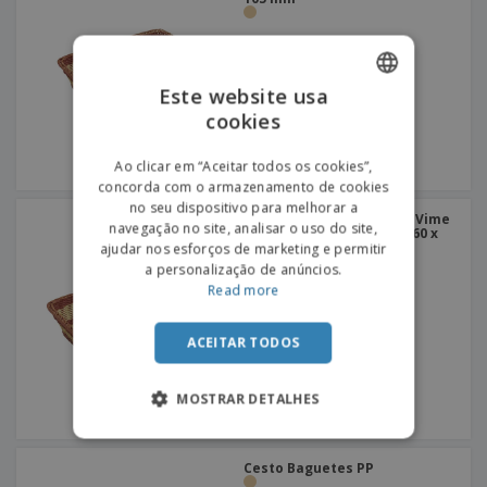
Este website usa
cookies
ENGLISH
PORTUGUESE
Ao clicar em “Aceitar todos os cookies”,
concorda com o armazenamento de cookies
SPANISH
no seu dispositivo para melhorar a
Cesto Pastelaria Similar Vime
navegação no site, analisar o uso do site,
PP | Retangular | 550 x 360 x
110 mm
ajudar nos esforços de marketing e permitir
a personalização de anúncios.
Read more
ACEITAR TODOS
MOSTRAR DETALHES
Cesto Baguetes PP