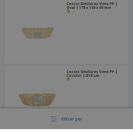
Cestos Similares Vime PP |
Oval | 178 x 130 x 50 mm
Cestos Similares Vime PP |
Circular | Ø18 cm
Filtrar por