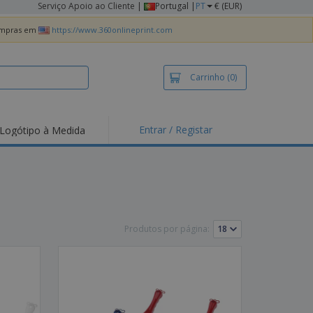
Serviço Apoio ao Cliente
|
Portugal |
PT
€ (EUR)
compras em
https://www.360onlineprint.com
Carrinho
(0)
Entrar / Registar
Logótipo à Medida
taques e
moções
irts e Pólos
dados
idades ao Ar Livre
Produtos por página:
alhar de casa
xas de Expedição
ndas
sonalizadas
dutos ecológicos