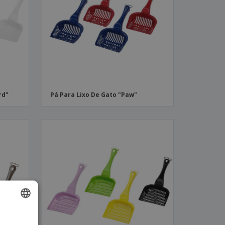
stas, Livros e
alogos
rd"
Pá Para Lixo De Gato "Paw"
ISH