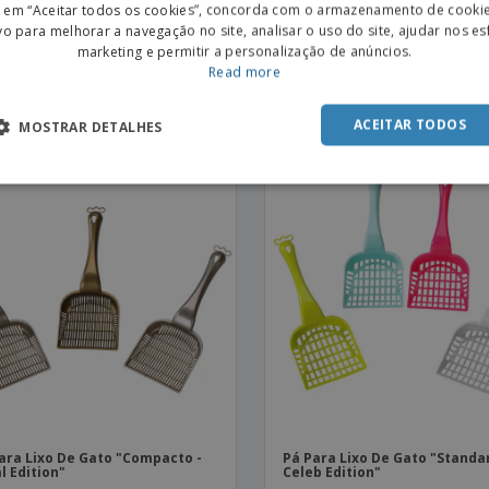
r em “Aceitar todos os cookies”, concorda com o armazenamento de cooki
POR
vo para melhorar a navegação no site, analisar o uso do site, ajudar nos e
marketing e permitir a personalização de anúncios.
SPAN
Read more
ara Lixo De Gato "Compacto -
Pá Para Lixo De Gato "Standar
b Edition"
Royal Edition"
ACEITAR TODOS
MOSTRAR DETALHES
ara Lixo De Gato "Compacto -
Pá Para Lixo De Gato "Standar
l Edition"
Celeb Edition"