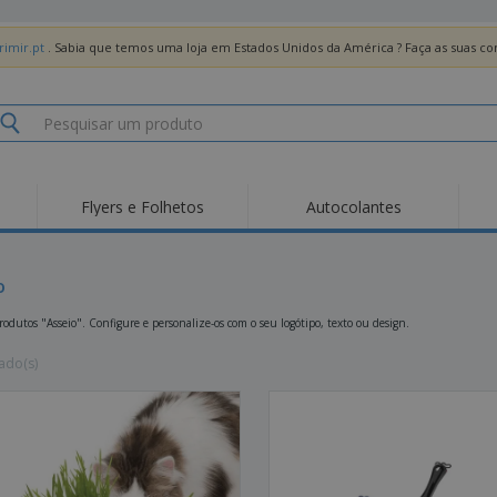
imir.pt
. Sabia que temos uma loja em Estados Unidos da América ? Faça as suas 
Flyers e Folhetos
Autocolantes
Des
Tendências
Novos Produtos
Pro
Bandeiras, Estandartes
o
Roll-up
T-Sh
e Guiões
Equipamentos e
Roll-ups
Bor
odutos "Asseio". Configure e personalize-os com o seu logótipo, texto ou design.
Artigos para serviços
de alimentação
Entregas domicílio e
Descartáveis
Ativ
takeaway
ado(s)
Autocolantes, Vinis e
Relógios de pulso
Trab
Cartazes
Camisolas
Taças e Troféus
Cai
Pre
Expositores
Medalhas
Per
Posters
Comida e Doces
Pro