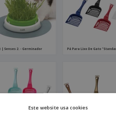
Etiquetas para
Revi
Malas e Mochilas
Impressoras
Cat
t | Senses 2. - Germinador
Pá Para Lixo De Gato "Standa
Este website usa cookies
ENGL