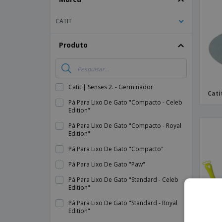
Íman
CATIT
Lonas
Produto
Catit | Senses 2. - Germinador
Cati
Pá Para Lixo De Gato "Compacto - Celeb
Edition"
Pá Para Lixo De Gato "Compacto - Royal
Edition"
Pá Para Lixo De Gato "Compacto"
Pá Para Lixo De Gato "Paw"
Pá Para Lixo De Gato "Standard - Celeb
Edition"
Pá Para Lixo De Gato "Standard - Royal
Edition"