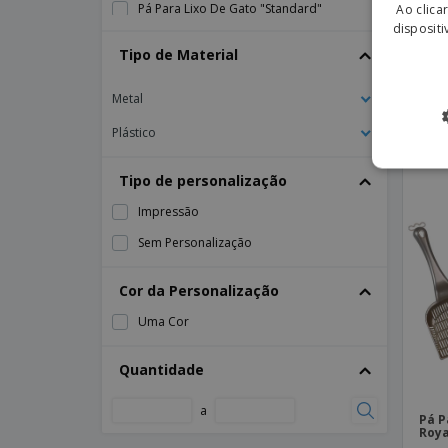
Pá Para Lixo De Gato "Standard"
Ao clica
dispositi
Pente Tipo "Furminator" Para Cães E
Tipo de Material
Gatos "Noir"
Pá P
Cele
Metal
Plástico
Tipo de personalização
Impressão
Sem Personalização
Cor da Personalização
Uma Cor
Quantidade
a
Pá P
Roya