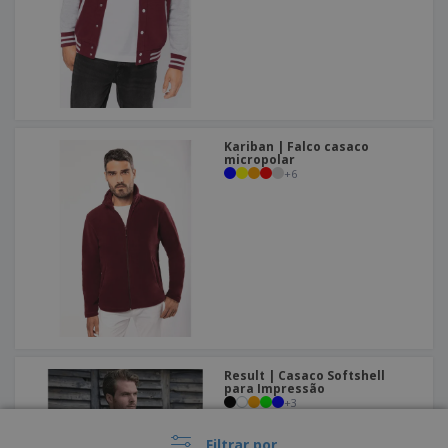
Kariban | Falco casaco
micropolar
+
6
Result | Casaco Softshell
para Impressão
+
3
Filtrar por