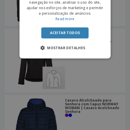
navegação no site, analisar o uso do site,
ajudar nos esforços de marketing e permitir
a personalização de anúncios.
Read more
ACEITAR TODOS
SoftShell com capuz
removível para Senhora
ZAGREB WOMEN | Casaco
Impermeável com Capuz
MOSTRAR DETALHES
Senhora
Casaco Alcolchoado para
Senhora com Capuz NORWAY
WOMAN | Casaco Acolchoado
Senhora