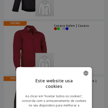
PROMO
Casaco Galen | Casaco
PROMO
Este website usa
Forro Polar Senhora Glace |
Casaco Polar Senhora
cookies
ENGLISH
PORTUGUESE
Ao clicar em “Aceitar todos os cookies”,
concorda com o armazenamento de cookies
SPANISH
no seu dispositivo para melhorar a