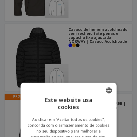
Casaco de homem acolchoado
com recheio tato penas e
capucha fixa ajustada
NORWAY | Casaco Acolchoado
PROMO
Este website usa
SoftShell com capuz
removível Unissexo ZAGREB |
cookies
ENGLISH
Casaco Impermeável com
Capuz
PORTUGUESE
Ao clicar em “Aceitar todos os cookies”,
concorda com o armazenamento de cookies
SPANISH
no seu dispositivo para melhorar a
navegação no site, analisar o uso do site,