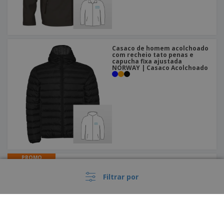
Casaco de homem acolchoado
com recheio tato penas e
capucha fixa ajustada
NORWAY | Casaco Acolchoado
PROMO
SoftShell com capuz
removível Unissexo ZAGREB |
Casaco Impermeável com
Filtrar por
Capuz